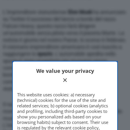
L’imprenditore statunitense
Elon Musk
ha annunciato
su Twitter il successo del lancio a bordo del razzo
Falcon Heavy; questo razzo farà dirigere
un’automobile senza pilota verso il pianeta Marte. La
notizia è giunta nel nostro Paese, lo scorso 6 febbraio.
Il visionario imprenditore americano è così riuscito a
raggiungere lo
spazio
. L’automobile spedita nello
spazio è stata progettata per muoversi senza
conducente; essa ha raggiunto il sistema solare a
We value your privacy
bordo del razzo Falcon Heavy di Space X, la
compagnia spaziale fondata dall’imprenditore
statunitense.
This website uses cookies: a) necessary
(technical) cookies for the use of the site and
Il razzo è stato lanciato da
Cape Canaveral
in un
related services; b) optional cookies (analytics
and profiling, including third-party cookies to
momento molto suggestivo, con tanto di sottofondo
show you personalized ads based on your
musicale di “
Life on Mars”
di David Bowie.
browsing habits) subject to consent. Their use
L’intenzione dell’imprenditore è quella di portare
is regulated by the relevant cookie policy,