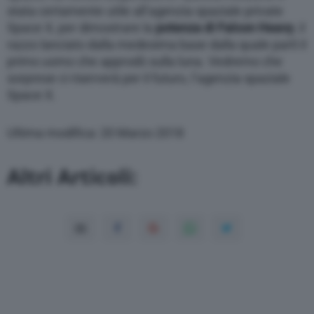
stata certamente utile all’agenzia spaziale private
Space X, per dimostrare la
potenza
di Falcon Heavy
, il
razzo lanciato dalla medesima base dalla quale partì il
primo uomo che approdò sulla luna. Vedremo che
sorprese ci riserverà per il futuro, l’agenzia spaziale
Space X.
Ultima modifica: 20 Marzo 2018
Altri Articoli: