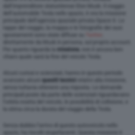
dall’imprenditore statunitense Elon Musk. Il viaggio
dell’automobile Tesla nello spazio, è ora la missione
principale dell’agenzia spaziale privata Space X. Le
tappe del viaggio, la mappa e le fotografie dei suoi
spostamenti sono state diffuse su
Twitter
,
direttamente da Musk in persona, sul proprio account.
Per quanto riguarda la
missione
, non è ancora ben
chiaro quale sarà la fine del veicolo Tesla.
Alcuni curiosi e scienziati, hanno in questo periodo
avanzato alcuni
quesiti tecnici
relativi alla missione,
senza tuttavia ottenere una risposta. Le domande
principali poste da parte delle scienziati riguardavano
l’orbita esatta del veicolo, le possibilità di collisione, e
la stima circa la durata del viaggio della Tesla.
Senza dubbio l’arrivo di questo autoveicolo nello
spazio, ha risvolti stupefacenti. Questa missione è