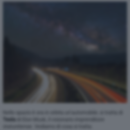
Varie
Nello spazio è ora in orbita un’automobile; si tratta di
Tesla
di Elon Musk, il visionario imprenditore
statunitense. Vediamo di cosa si tratta.