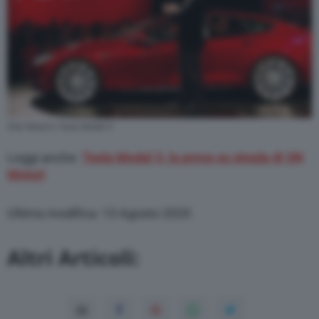
Elon Musk e Tesla Model 3
Leggi anche:
Tesla Model 3, la prova su strada di QN
Motori
Ultima modifica: 13 Agosto 2020
Altri Articoli: