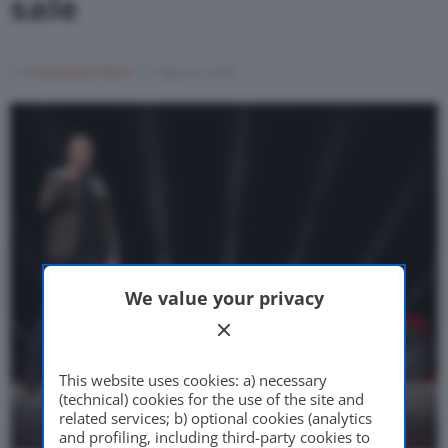
sale
Motor Valley Fest
Di
Francesco Forni
13 Agosto 2020
Varie
We value your privacy
This website uses cookies: a) necessary
(technical) cookies for the use of the site and
related services; b) optional cookies (analytics
and profiling, including third-party cookies to