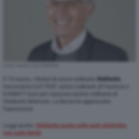
management platform (CMP). You can still
modify or withdraw your choice at any time
through the “Privacy Settings” section.
Carlos Tavares, Ceo di Stellantis
Il 15 marzo, i titolari di azioni ordinarie
Stellantis
riceveranno 0,017029 azioni ordinarie di Faurecia e
0,096677 euro per ciascuna azione ordinaria di
Stellantis detenuta. La Borsa ha apprezzato
l’operazione.
Leggi anche:
Stellantis punta sulle auto elettriche,
non sulle ibride