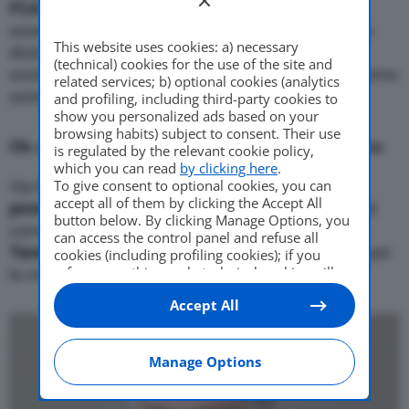
FCA
e
PSA
. Ieri, i soci di
Stellantis
, riuniti in
assemblea, hanno approvato col 99,65% dei voti la
This website uses cookies: a) necessary
distribuzione di 54.297.006 azioni di
Faurecia
, la
(technical) cookies for the use of the site and
società di componentistica di cui
PSA
era finora primo
related services; b) optional cookies (analytics
azionista al 39,34%.
and profiling, including third-party cookies to
show you personalized ads based on your
browsing habits) subject to consent. Their use
Ok alla distribuzione dei proventi di Faurecia
is regulated by the relevant cookie policy,
which you can read
by clicking here
.
To give consent to optional cookies, you can
Via libera inoltre alla
distribuzione in contanti dei
accept all of them by clicking the Accept All
proventi
della vendita di un altro 7% della società di
button below. By clicking Manage Options, you
componentistica. Che il gruppo guidato da
Carlos
can access the control panel and refuse all
Tavares
aveva già ceduto all’interno degli accordi per
cookies (including profiling cookies); if you
refuse everything, only technical cookies will
la creazione di Stellantis.
be used by default. Here is the list of
providers
.
Accept All
Cookie consent will be stored and applied also
to the other websites of Editoriale Nazionale
and their subdomains. By expressing your
choice on this site, you will therefore not be
Manage Options
asked again on other Editoriale Nazionale
websites that use the same consent