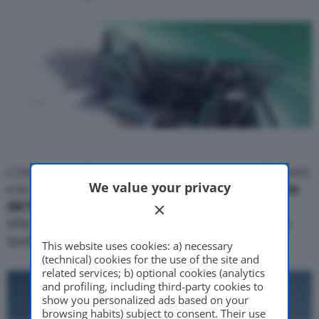
L’immagine, che segue una anticipazione degli interni
We value your privacy
e le foto dei prototipi camuffati, mostra una
sezione
del frontale
, che porta all’esordio il nuovo corso di
stile, chiamato Modern Solid. Spiccano le luci led a
quattro elementi.
This website uses cookies: a) necessary
(technical) cookies for the use of the site and
related services; b) optional cookies (analytics
and profiling, including third-party cookies to
show you personalized ads based on your
browsing habits) subject to consent. Their use