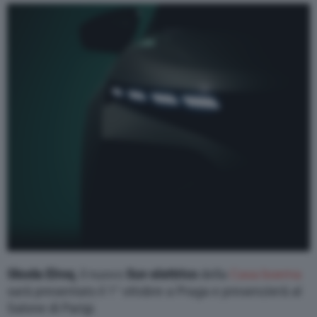
Varie
Skoda Elroq
, il nuovo
Suv elettrico
della
Casa boema
sarà presentato il 1° ottobre a Praga e presenzierà al
Salone di Parigi.