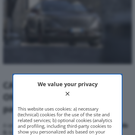
CA Auto Bank e
We value your privacy
OMODA&JAECOO, il primo
passo
This website uses cookies: a) necessary
(technical) cookies for the use of the site and
related services; b) optional cookies (analytics
A segnare l’esordio della collaborazione sarà
Omoda
and profiling, including third-party cookies to
show you personalized ads based on your
5
, SUV di segmento C, disponibile nelle versioni a