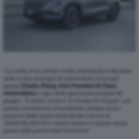
“La scelta di un partner molto importante è alla base
della nostra strategia di radicamento in Europa
”
spiega
Charlie Zhang, Vice President di Chery
Automobiles
e capo delle operazioni europee del
gruppo.
“Il nostro motto è “In Europe for Europe”, per
questo cercheremo di localizzare sempre di più i
processi della nostra azienda per il lancio di
OMODA&JAECOO e il primo passo in questo senso
passa dalla partnership finanziaria
”