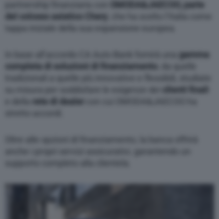
partnership finanziaria con
OMODA&JAECOO, parte
del
colosso asiatico Chery
, che ha scelto l’Italia come
tappa iniziale della sua espansione europea.
In base all’accordo CA Auto Bank fornirà una
gamma
completa di soluzioni di finanziamento
, da quelle
tradizionali a quelle più innovative e flessibili, studiate
su misura per soddisfare le esigenze dei
clienti finali
e della
rete di dealer
con cui OMODA&JAECOO ha
stretto accordi.
Oltre alle opzioni di finanziamento, la banca offrirà
anche i propri servizi assicurativi, garantendo un
supporto completo alla clientela.