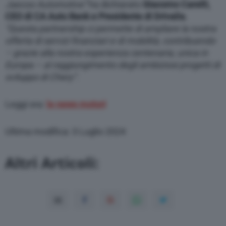
Jaecoo Automotive”
ha dichiarato
Giacomo Carelli,
CEO di CA Auto Bank e Presidente di Drivalia
.
“Questa partnership ci permette di ampliare la nostra
offerta di servizi finanziari e di mobilità, contribuendo
– grazie alla nostra esperienza centenaria, unica in
Europa – al raggiungimento degli ambiziosi progetti di
sviluppo di Chery”.
Leggi ora:
le news motori
Ultima modifica: 3 Luglio 2024
Altri Articoli: