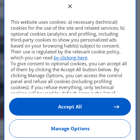
ergmeister.
This website uses cookies: a) necessary (technical)
cookies for the use of the site and related services; b)
optional cookies (analytics and profiling, including
third-party cookies to show you personalized ads
based on your browsing habits) subject to consent.
Their use is regulated by the relevant cookie policy,
which you can read
by clicking here
.
To give consent to optional cookies, you can accept all
of them by clicking the Accept All button below. By
clicking Manage Options, you can access the control
panel and refuse all cookies (including profiling
cookies); if you refuse everything, only technical
cookies will be used by default. Here is the list of
providers
. Cookie consent will be stored and applied
also to the other websites of Editoriale Nazionale and
Accept All
their subdomains. By expressing your choice on this
site, you will therefore not be asked again on other
Editoriale Nazionale websites that use the same
Manage Options
consent management platform (CMP). You can still
modify or withdraw your choice at any time through
cht sarà presentata fin da