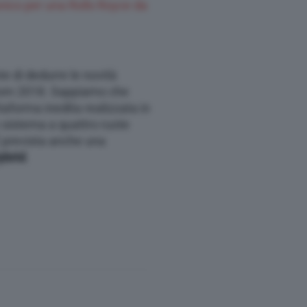
nico per una Rolls Royce da
 di dedurre le novità
ntom 2018. Sappiamo che
ttaforma inedita realizzata in
n sistema a quattro ruote
È prevista anche una
ybrid
.