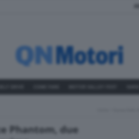
A
SELF DRIVE
COME FARE
MOTOR VALLEY FEST
VARI
Home
Nuova Rolls-
ce Phantom, due