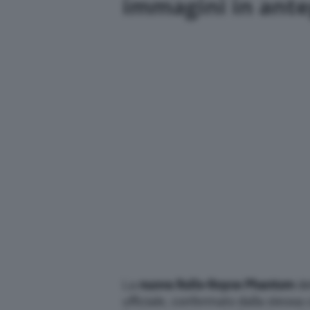
immagini in ant
La
nuova Rolls-Royce Phantom
de
ufficiale, confermato dalla stessa 