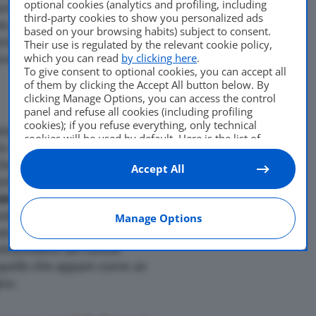
optional cookies (analytics and profiling, including
Di
Andrea Bressa
riormente la curiosità degli
third-party cookies to show you personalized ads
1 Giugno 2017
e infatti
in anteprima due
based on your browsing habits) subject to consent.
erire qualcosa in più
Their use is regulated by the relevant cookie policy,
which you can read
by clicking here
.
uova ammiraglia Rolls-
To give consent to optional cookies, you can accept all
of them by clicking the Accept All button below. By
clicking Manage Options, you can access the control
panel and refuse all cookies (including profiling
cookies); if you refuse everything, only technical
ta è il grande e
cookies will be used by default. Here is the list of
o dall’immancabile
Spirit of
providers
. Cookie consent will be stored and applied
he ci fa capire la precisa
also to the other websites of Editoriale Nazionale and
Accept All
their subdomains. By expressing your choice on this
ntom, ossia il
site, you will therefore not be asked again on other
on il tradizionale design
Editoriale Nazionale websites that use the same
ostra invece
uno scorcio
Manage Options
consent management platform (CMP). You can still
mente della plancia di fronte
modify or withdraw your choice at any time through
the “Privacy Settings” section.
intravedono dei curiosi
e quello che appare come un
ico.