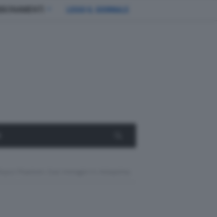
BBONAMENTI
LEGGI IL GIORNALE
E
Royce Phantom, Due Immagini In Anteprima