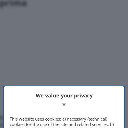
eprima
We value your privacy
butterà il 27 luglio. Un dato
This website uses cookies: a) necessary (technical)
casa inglese, che nel
cookies for the use of the site and related services; b)