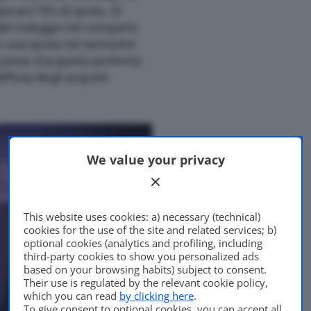
erare l’8% di quota. Di
 del noleggio nel comparto
on una quota nel semestre
uzione d’acquisto preferita
diffusa degli acquisti
We value your privacy
This website uses cookies: a) necessary (technical)
cookies for the use of the site and related services; b)
optional cookies (analytics and profiling, including
third-party cookies to show you personalized ads
based on your browsing habits) subject to consent.
Their use is regulated by the relevant cookie policy,
which you can read
by clicking here
.
To give consent to optional cookies, you can accept all