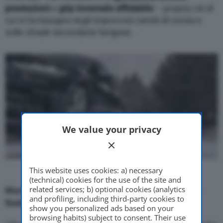
prestazioni
e
grip invernale affidabile
– proprio ciò di
cui si ha bisogno negli improvvisi cambi di corsia e
sulle strade secondarie fangose.
We value your privacy
This website uses cookies: a) necessary
(technical) cookies for the use of the site and
related services; b) optional cookies (analytics
Marko Rantonen, Development Manager di
and profiling, including third-party cookies to
Nokian Tyre, racconta Snowproof P
show you personalized ads based on your
browsing habits) subject to consent. Their use