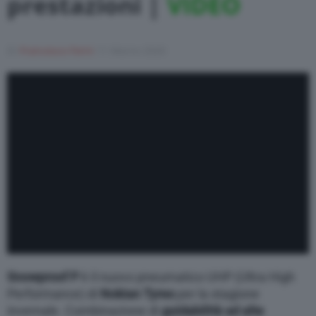
prestazioni |
VIDEO
Varie
Di
Francesco Forni
11 Marzo 2020
Snowproof P
è il nuovo pneumatico UHP (Ultra High
Performance) di
Nokian Tyres
per la stagione
invernale. Combinazione di
guidabilità ad alte