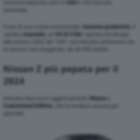
commercializzata solo in
USA
e nel mercato
nazionale.
Forte di una ricetta emozionale,
trazione posteriore
, il
cambio
manuale
, un
V6 di 3 litri
, ispirata nel design
alla iconica 240Z del 1967, sul mercato americano ha
un prezzo non esagerato, da 40.990 dollari.
Nissan Z più pepata per il
2024
Arrivano due nuovi aggiornamenti,
Nismo
e
Customized Edition
, che la rendono ancora più
speciale.