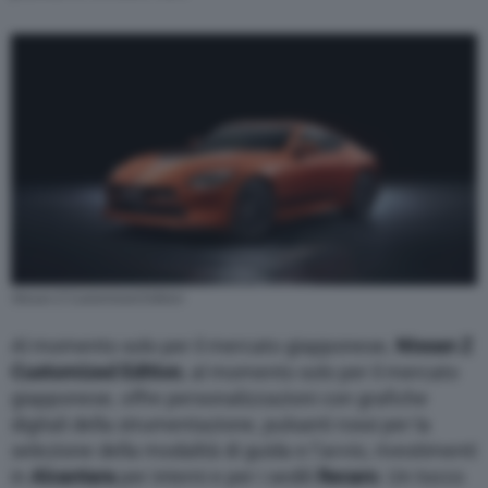
Nissan Z Customized Edition
Al momento solo per il mercato giapponese,
Nissan Z
Customized Edition
, al momento solo per il mercato
giapponese, offre personalizzazioni con grafiche
digitali della strumentazione, pulsanti rossi per la
selezione della modalità di guida e l’avvio, rivestimenti
in
Alcantara
per interni e per i sedili
Recaro
. Un tocco