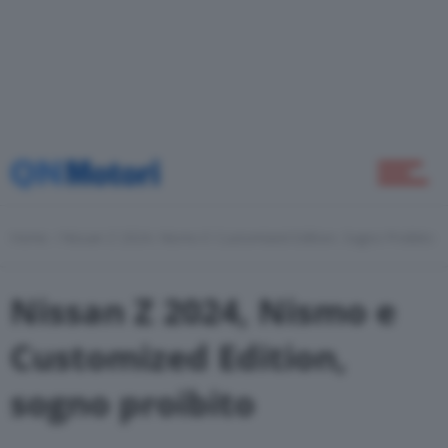
Green
Self Drive
Home
Nissan Z 2024, Nismo E Customized Edition, Sogno Proibito
Come Fare
Nissan Z 2024, Nismo e
Motor Valley Fest
Customized Edition,
sogno proibito
Varie