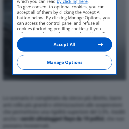
which you can read
by clicking here
.
To give consent to optional cookies, you can
accept all of them by clicking the Accept All
button below. By clicking Manage Options, you
can access the control panel and refuse all
cookies (including profiling cookies); if you
refuse everything, only technical cookies will
be used by default. Here is the list of
providers
.
Accept All
Cookie consent will be stored and applied also
to the other websites of Editoriale Nazionale
and their subdomains. By expressing your
choice on this site, you will therefore not be
Manage Options
asked again on other Editoriale Nazionale
websites that use the same consent
management platform (CMP). You can still
modify or withdraw your choice at any time
through the “Privacy Settings” section.
Lo scenario è completato da sterzo più diretto, barre
anti.rollio più grandi e ottimizzazioni alle sospensioni
che permettono una rigidità superiore del 2,5%. Inediti
anche i
cerchi ultraleggeri Rays da 19 pollici
, che non
passano inosservati.