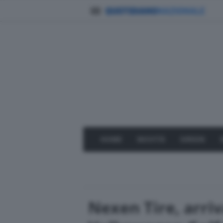
HOME
NOVITÀ
GREEN
Nexen Tire, arri