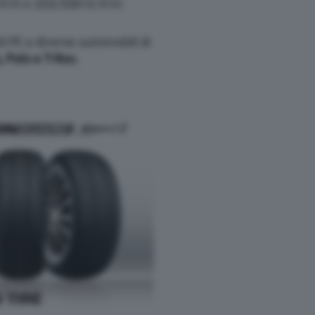
5 91H e 205/55R16 91H.
i PE a diverse automobili di
, Polo e T-Roc.