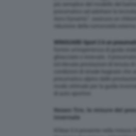
più semplice del modello del batti
pneumatico ad adottare la tecnolo
Aero Dynamic”, assicura un chilom
riduzione della rumorosità esterna
WINGUARD Sport 2 è un pneumati
fornire un’esperienza di guida stab
ghiacciate e innevate. Il pneumati
ed elevate prestazioni di tenuta di 
condizioni di strade bagnate che as
pneumatico alpino dalle prestazio
modo ottimale per la guida invernal
di auto sportive.
Nexen Tire, le misure del pn
invernale
N’blue S è presente nella misur