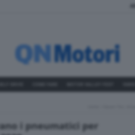
A
SELF DRIVE
COME FARE
MOTOR VALLEY FEST
VARI
Home
Nexen Tire, Arri
vano i pneumatici per