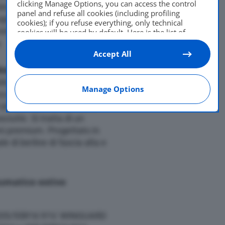
clicking Manage Options, you can access the control
strada. N’blue S è primo
panel and refuse all cookies (including profiling
gia aziendale “Sidewall
cookies); if you refuse everything, only technical
etraggio migliore e una
cookies will be used by default. Here is the list of
providers
. Cookie consent will be stored and applied
.
also to the other websites of Editoriale Nazionale and
Accept All
their subdomains. By expressing your choice on this
co invernale
sviluppato per
site, you will therefore not be asked again on other
Editoriale Nazionale websites that use the same
ile anche su superfici
Manage Options
consent management platform (CMP). You can still
co offre prestazioni costanti
modify or withdraw your choice at any time through
strada e di frenata. Sia in
the “Privacy Settings” section.
ciutte. Si tratta di un
ni premium. Progettato in
e di berline di fascia alta e
eumatico estivo
a 205/55R16 91V. WINGUARD