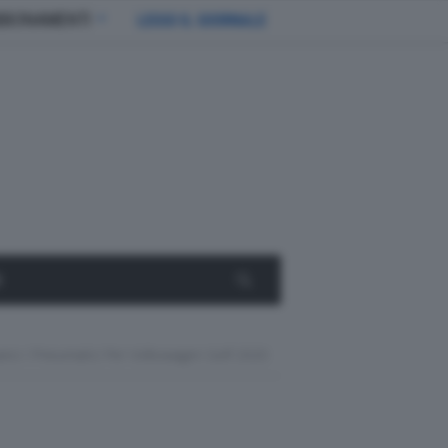
BBONAMENTI
LEGGI IL GIORNALE
E
vano I Pneumatici Per Volkswagen Golf 2020