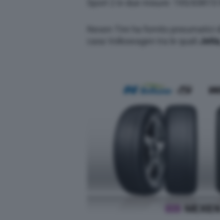
Sport 2 in due misure: 195/65R1
Nexen Tire ha fornito pneumatici d
casa Volkswagen tra le quali
Jetta