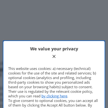
We value your privacy
i
N’blue S e WINGUARD
This website uses cookies: a) necessary (technical)
ggiamento
(PE) per la nuova
cookies for the use of the site and related services; b)
Di
Francesco Forni
f.
optional cookies (analytics and profiling, including
20 Agosto 2020
third-party cookies to show you personalized ads
based on your browsing habits) subject to consent.
coli ecologici e ad elevate
Their use is regulated by the relevant cookie policy,
a al rotolamento ridotta al
which you can read
by clicking here
.
co fornisce eccellenti
To give consent to optional cookies, you can accept all
of them by clicking the Accept All button below. By
a e di frenata con un design