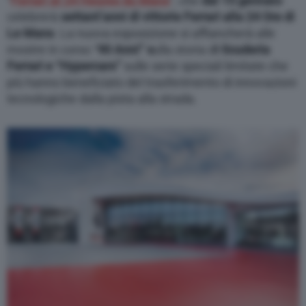
“
Ferrari at 24 Heures du Mans
”, che
dal 15 gennaio
celebrerà
settant’anni di vittorie Ferrari alla 24 Ore di
Le Mans
. La nuova esposizione si affiancherà alle
mostre in corso “
90 Anni” s
ulla storia d
i Scuderia
Ferrari e “Hypercars”
sulle serie speciali limitate che
più hanno beneficiato del trasferimento di innovazioni
tecnologiche dalla pista alla strada.