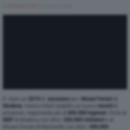
Di
Francesco Forni
13 Gennaio 2020
Varie
E’ stato un
2019
di
successo
per i
Musei Ferrari
di
Modena
. Hanno infatti stabilito un nuovo
record
di
presenze, registrando più di
600.000 ingressi
. Divisi al
MEF
di Modena con oltre i
200.000 visitatori
e al
Museo Ferrari di Maranello con oltre i
400.000