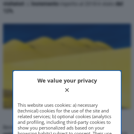
visitatori
. L’
incremento
rispetto al 2018 è stato
del
12%
.
We value your privacy
This website uses cookies: a) necessary
(technical) cookies for the use of the site and
related services; b) optional cookies (analytics
and profiling, including third-party cookies to
Bene anche le v
endite del biglietto unico per
show you personalized ads based on your
browsing habits) subject to consent. Their use