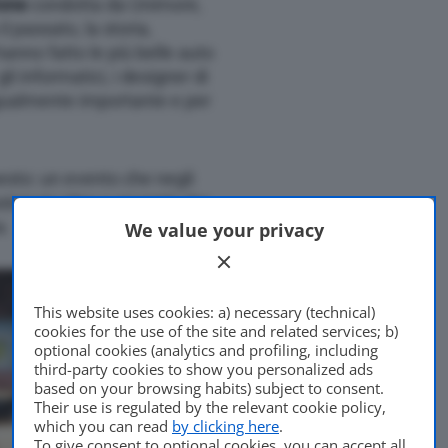
ione
condotta da Unimore,
il passato, la storia,
 hanno fatto le più belle auto
i informatici, i designer di
gualmente importante e per
sto: un evento che negli
stenuto idee e progetti che
a.
We value your privacy
This website uses cookies: a) necessary (technical)
cookies for the use of the site and related services; b)
optional cookies (analytics and profiling, including
third-party cookies to show you personalized ads
based on your browsing habits) subject to consent.
Their use is regulated by the relevant cookie policy,
which you can read
by clicking here
.
To give consent to optional cookies, you can accept all