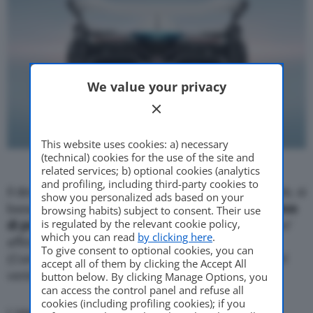
We value your privacy
This website uses cookies: a) necessary
(technical) cookies for the use of the site and
related services; b) optional cookies (analytics
and profiling, including third-party cookies to
Il design esterno, fedele alla sua ispirazione virtuale, si
show you personalized ads based on your
basa su
principi aerodinamici collaudati e sull’ethos
browsing habits) subject to consent. Their use
is regulated by the relevant cookie policy,
di progettazione McLaren
”
everything for a reason’
which you can read
by clicking here
.
affinata da ulteriori ricerche aerodinamiche CFD
To give consent to optional cookies, you can
(Computational Fluid Dynamics) e nella galleria del
accept all of them by clicking the Accept All
vento.
button below. By clicking Manage Options, you
can access the control panel and refuse all
cookies (including profiling cookies); if you