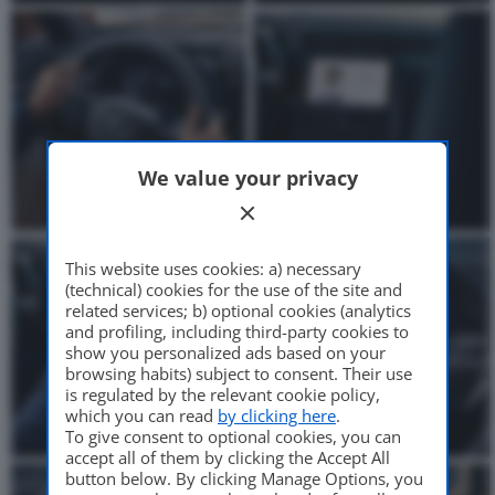
We value your privacy
This website uses cookies: a) necessary
(technical) cookies for the use of the site and
related services; b) optional cookies (analytics
and profiling, including third-party cookies to
show you personalized ads based on your
browsing habits) subject to consent. Their use
is regulated by the relevant cookie policy,
which you can read
by clicking here
.
To give consent to optional cookies, you can
accept all of them by clicking the Accept All
button below. By clicking Manage Options, you