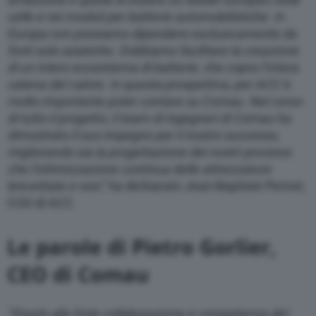
celle e nei moduli per batterie automobilistiche. In
Europa non possiamo dipendere esclusivamente da
fonti solo asiatiche. Dobbiamo facilitare la creazione
di un intero ecosistema di batterie, che copra l’intera
catena del valore.
In questa prospettiva, per ACC è
molto importante poter contare su Comau. Nel corso
di tutto il progetto, il team di ingegneri di Comau ha
dimostrato il suo impegno per il nostro successo,
migliorando sia la progettazione dei nostri processi
che l’ottimizzazione continua delle attrezzature
brevettate e non
,” ha dichiarato Jean-Baptiste Pernot,
COO di ACC.
Le parole di Pietro Gorlier,
CEO di Comau
“Grazie alla forte collaborazione e competenza del