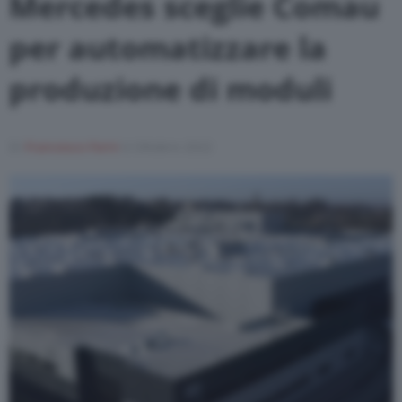
Mercedes sceglie Comau
per automatizzare la
produzione di moduli
Di
Francesco Forni
6 Ottobre 2022