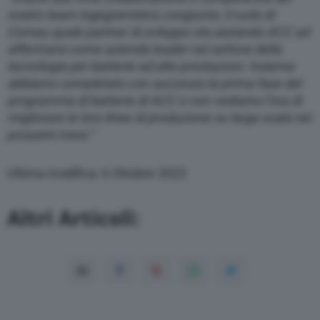
nostro team ingegneristico congiunto, il ruolo di
Comau quale partner di sviluppo sta aiutando ACC ad
affermarsi come azienda leader nel settore della
tecnologia per batterie ad alte prestazioni.
Insieme
abbiamo completato con successo la prima fase del
programma di batterie di ACC e non vediamo l’ora di
migliorare le loro linee di produzione su larga scala nei
prossimi mesi.”
Ultima modifica: 6 Ottobre 2022
Altri Articoli: