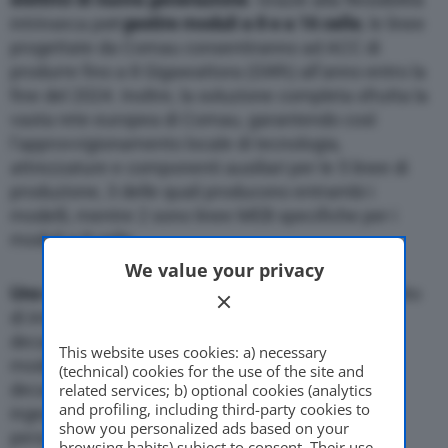
intrinseca pe
r gestire moduli a 8 e a 16 celle
, le linee
progettate da Comau consentiranno ad ACC di
produrre fino a 8 Gigawattora (GWh) all’anno entro la
fine del 2024. Inoltre, la soluzione completa sfrutta la
vasta rete europea di Comau, garantendo così
l’approvvigionamento locale di tecnologia,
attrezzature e componenti ausiliari per le 5 linee di
produzione, 3 delle quali producono entrambi i
modelli, mentre 2 sono linee MEB specifiche per i
moduli a 8 celle.
We value your privacy
Uno degli elementi unici del progetto
era il requisito
di impiegare una forza di impilamento di 300-500
decanewton per produrre i due diversi formati di
This website uses cookies: a) necessary
moduli rispetto alla media del settore di circa 100
(technical) cookies for the use of the site and
decanewton. Per far fronte a questa sfida, gli
related services; b) optional cookies (analytics
and profiling, including third-party cookies to
ingegneri di Comau e ACC hanno collaborato per
show you personalized ads based on your
personalizzare il processo al fine di garantire la
browsing habits) subject to consent. Their use