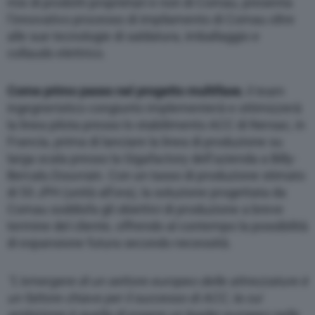
mix di prodotti proprietari e non di Comau, presenta
l’innovativo processo di impilamento di Comau oltre
alle sue tecnologie di saldatura, imballaggio e
collaudo elettrico.
Come primo passo nel progetto multifase
, il team
ingegneristico congiunto implementerà e ottimizzerà
la linea pilota presso lo stabilimento ACC di Nersac, in
Francia, prima di lanciare la linea di produzione su
larga scala presso la Gigafactory dell’azienda a Billy-
Bercalu Douvrain. Con un tasso di produzione stimato
di 53 JPH (unità all’ora), la soluzione progettata da
Comau soddisfa gli obiettivi di produzione a breve
termine del cliente, offrendo al contempo la possibilità
di espansione futura secondo necessità.
“L’emergere di un settore europeo delle attrezzature è
un fattore chiave per il successo di ACC, la cui
ambizione è quella di essere un leader europeo nelle