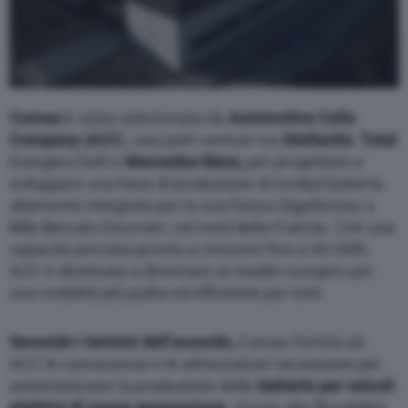
Comau
è stata selezionata da
Automotive Cells
Company (ACC
), una joint venture tra
Stellantis
,
Total
Energies/Saft e
Mercedes-Benz,
per progettare e
sviluppare una linea di produzione di moduli batteria
altamente integrata per la sua futura Gigafactory a
Billy-Bercalu Douvrain, nel nord della Francia. Con una
capacità prevista pronta a crescere fino a 40 GWh,
ACC è destinata a diventare un leader europeo per
una mobilità più pulita ed efficiente per tutti.
Secondo i termini dell’accordo,
Comau fornirà ad
ACC le conoscenze e le attrezzature necessarie per
automatizzare la produzione delle
batterie per veicoli
elettrici di nuova generazione
. Grazie alla flessibilità