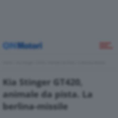
Self Drive
Come Fare
Motor Valley Fest
Home
Kia Stinger GT420, Animale Da Pista. La Berlina-Missile
Varie
Kia Stinger GT420,
animale da pista. La
berlina-missile