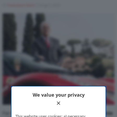
Di
Francesco Forni
9 Giugno 2021
Motor Valley Fest
Varie
We value your privacy
Far nascere un
centro di eccellenza per l’intelligenza
This website uses cookies: a) necessary