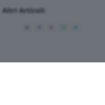
Altri Articoli:
Copyright© 2026 QN Media S.p.A. -
Dati
societari
-
ISSN
-
Dichiarazione di