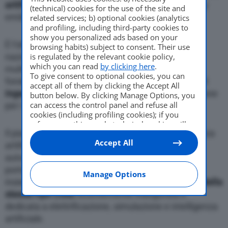
artificiale in Italia,
in particolare nella Motor Valley
(technical) cookies for the use of the site and
emiliano-romagnola. A Modena.
related services; b) optional cookies (analytics
and profiling, including third-party cookies to
show you personalized ads based on your
È l’obiettivo della collaborazione avviata a livello
browsing habits) subject to consent. Their use
nazionale tra
is regulated by the relevant cookie policy,
Hewlett Packard Enterprise
,
which you can read
by clicking here
.
multinazionale Usa, e la
modenese Hpe Coxa
,
To give consent to optional cookies, you can
fondata da
Piero Ferrari
specializzata nei servizi di
accept all of them by clicking the Accept All
ingegneria
,
progettazione
e
produzione
di precisione
button below. By clicking Manage Options, you
can access the control panel and refuse all
per i settori
automobilistico
e
motorsport
.
cookies (including profiling cookies); if you
refuse everything, only technical cookies will
Il piano è quello di lavorare su progetti di intelligenza
be used by default. Here is the list of
providers
.
Accept All
Cookie consent will be stored and applied also
artificiale, e su algoritmi di apprendimento
to the other websites of Editoriale Nazionale
automatico, sfruttando le potenzialità del nuovo
and their subdomains. By expressing your
portafoglio software Hpe ‘
Ezmeral Data Platform
’
choice on this site, you will therefore not be
Manage Options
insieme alle competenze di
Evo
, la
business unit della
asked again on other Editoriale Nazionale
websites that use the same consent
stessa Hpe Coxa
recentemente inaugurata e
management platform (CMP). You can still
dedicata a elettrificazione, simulazione e intelligenza
modify or withdraw your choice at any time
artificiale.
through the “Privacy Settings” section.