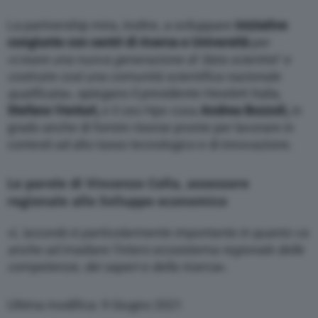
La partnership mira, inoltre, a sviluppare
iniziative
congiunte con centri di ricerca e Università
per
«c
reare una nuova generazione di ‘data scientist’ e
costruire così una comunità scientifica nazionale
qualificata
», spiegano il presidente Hewlett Italia,
Stefano Venturi,
e il ceo Hpe coxa
Andrea Bozzoli,
in
grado anche di fornire risorse pronte per lavorare in
contesti ad alto tasso tecnologico e di innovazione.
Le parole di Vincenzo Colla
, assessore
regionale allo Sviluppo economico
«L
’accordo è particolarmente importante in quanto va
anche ad irradiare l’intero ecosistema regionale delle
competenze, dei saperi e della ricerca
».
Ultima modifica: 9 Giugno 2021