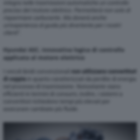
integra nelle trasmissioni automatiche un controllo
preciso del motore elettrico. Permetterà non solo di
risparmiare carburante. Ma donerà anche
un’esperienza di guida più divertente per i nostri
clienti
”.
Hyundai ASC, innovativa logica di controllo
applicata al motore elettrico
I veicoli ibridi convenzionali
non utilizzano convertitori
di coppia
in quanto caratterizzati da perdite di energia
nel processo di trasmissione. Nonostante siano
efficienti in termini di consumi, inoltre, i sistemi a
convertitori richiedono tempi più elevati per
assicurare cambiate più fluide.