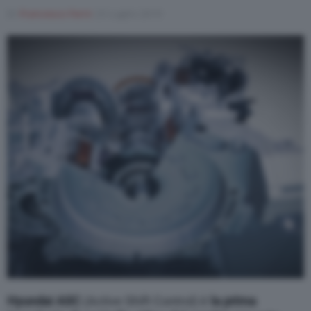
Di
Francesco Forni
23 Luglio 2019
Varie
Hyundai ASC
(Active Shift Control) è
la prima