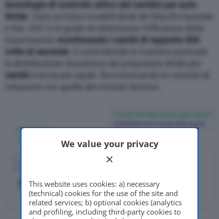
tecnologia di controllo attivo del cambio per auto
ibride
. Sarà sui futuri modelli ibridi dei Macrhi Hyundai
e Kia. ASC è in grado di ottimizzare l’efficienza della
trasmissione
monitorando i cambi di rapporto 500
volte al secondo
. E controllando in maniera puntuale
la distribuzione di potenza del propulsore ibrido per
cambi
marcia più rapidi. Sincronizzando la velocità di
rotazione con quella del motore termico.
We value your privacy
This website uses cookies: a) necessary
(technical) cookies for the use of the site and
related services; b) optional cookies (analytics
and profiling, including third-party cookies to