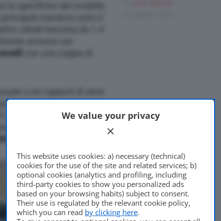
Di
Luca Aquino
 le specifiche del modello
13 Agosto 2018
 principali risiedono sotto il
attro cilindri benzina da 1.4
tinente arriverà con
avalli
con una coppia di
uale a sei rapporti di serie
uella in arrivo sul mercato
We value your privacy
9, in Europa sarà disponibile
estazionale benzina
1.5 litri
itri i-DTEC diesel
.
This website uses cookies: a) necessary (technical)
cookies for the use of the site and related services; b)
optional cookies (analytics and profiling, including
third-party cookies to show you personalized ads
based on your browsing habits) subject to consent.
Their use is regulated by the relevant cookie policy,
which you can read
by clicking here
.