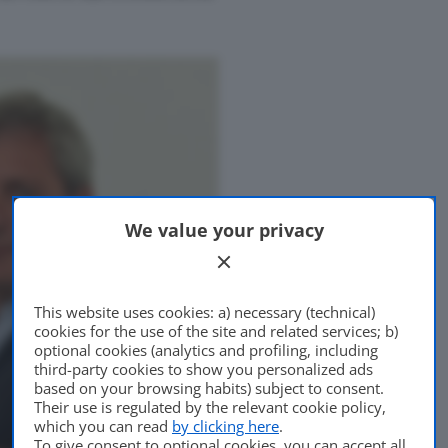
We value your privacy
This website uses cookies: a) necessary (technical)
cookies for the use of the site and related services; b)
optional cookies (analytics and profiling, including
third-party cookies to show you personalized ads
based on your browsing habits) subject to consent.
Their use is regulated by the relevant cookie policy,
which you can read
by clicking here
.
To give consent to optional cookies, you can accept all