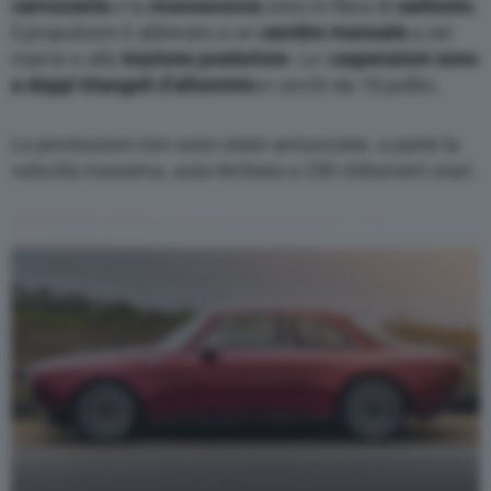
carrozzeria
e la
monoscocca
sono in fibra di
carbonio
,
il propulsore è abbinato a un
cambio manuale
a sei
marce e alla
trazione posteriore
. Le s
ospensioni sono
a doppi triangoli d’alluminio
e cerchi da 18 pollici.
Le prestazioni non sono state annunciate, a parte la
velocità massima, auto-limitata a 250 chilometri orari.