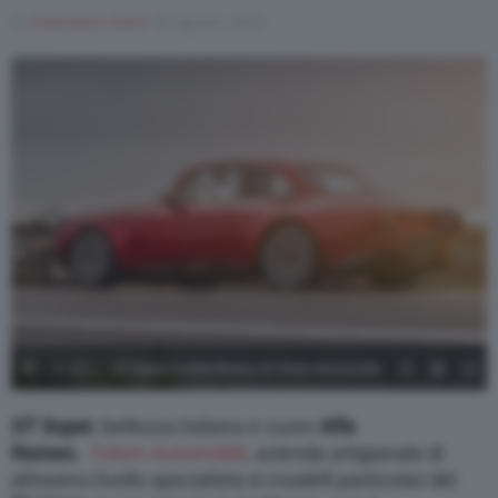
Di
Francesco Forni
26 Agosto 2022
1
/
10
GT Super, la Alfa Romeo di Totem Automobili
splende in California - foto Totem Automobili
GT Super
, bellezza italiana e cuore
Alfa
Romeo.
Totem Automobili
, azienda artigianale di
https://www.instagram.com/totem.automobili/
altissimo livello specialista in modelli particolari del