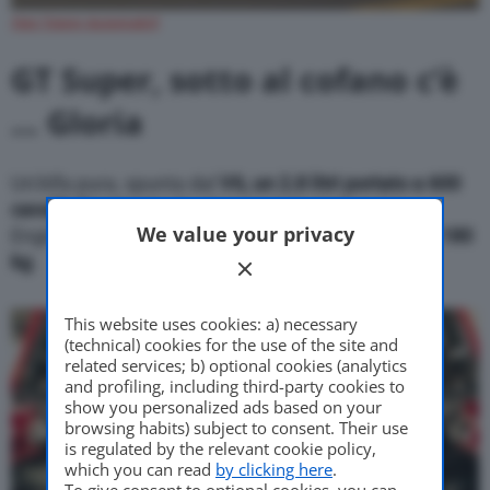
foto Totem Automobili
GT Super, sotto al cofano c’è
… Gloria
Un’Alfa pura, spunta dal
V6, un 2.8 litri portato a 600
cavalli di potenza.
Realizzato dalla Italtecnica
We value your privacy
Engineering, è un bi-turbo molto leggero,
meno di 180
kg
.
This website uses cookies: a) necessary
(technical) cookies for the use of the site and
related services; b) optional cookies (analytics
and profiling, including third-party cookies to
show you personalized ads based on your
browsing habits) subject to consent. Their use
is regulated by the relevant cookie policy,
which you can read
by clicking here
.