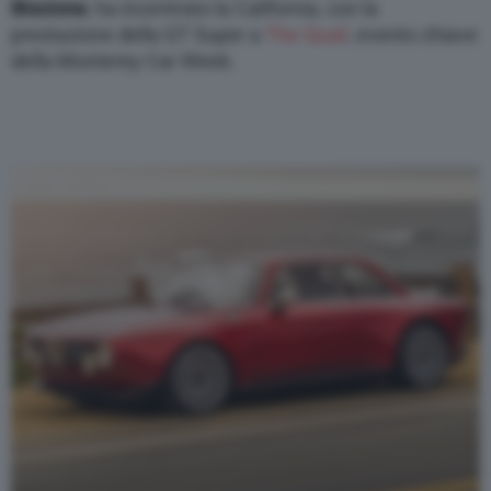
Biscione
, ha incentrato la California, con la
prestazione della GT Super a
The Quail
, evento chiave
della Monterey Car Week.