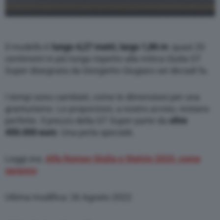
Il modello è
lungo 4,27 metri, largo 1,86 m
: quasi 20
centimetri in più lunga rispetto alla mitica Giulia GT
Super disegnata da Giorgietto Giugiaro sei decadi fa.
I tempi sono cambiati, come le dimensioni per una
granturismo. Le proporzioni, a nostro avviso, restano
perfette. Il prezzo della GT Super parte da
oltre
450.000 euro
. Una perla speciale.
Leggi ora:
Alfa Romeo Giulia e Stelvio 2023, come
saranno
Ultima modifica: 26 Agosto 2022