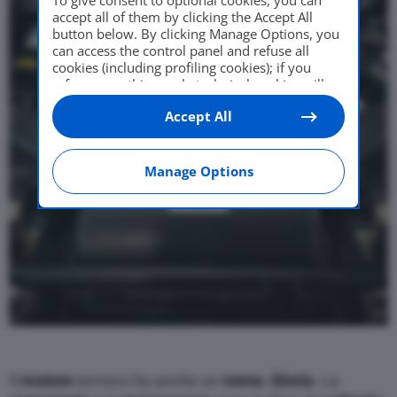
To give consent to optional cookies, you can
accept all of them by clicking the Accept All
button below. By clicking Manage Options, you
can access the control panel and refuse all
cookies (including profiling cookies); if you
refuse everything, only technical cookies will
be used by default. Here is the list of
providers
.
Accept All
Cookie consent will be stored and applied also
to the other websites of Editoriale Nazionale
and their subdomains. By expressing your
choice on this site, you will therefore not be
Manage Options
asked again on other Editoriale Nazionale
websites that use the same consent
management platform (CMP). You can still
modify or withdraw your choice at any time
through the “Privacy Settings” section.
Il
motore
termico ha anche un
nome
,
Gloria
. La