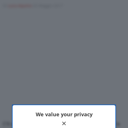
Di
Luca Aquino
25 Maggio 2017
Motor Valley Fest
Varie
We value your privacy
C’è anche l’alimentazione a
metano
a completare la