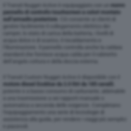
Il Transit Nugget Active è equipaggiato con un
nuovo
pannello di controllo touchscreen a colori montato
sull’armadio posteriore
. Ciò consente ai clienti di
gestire facilmente il collegamento elettrico dei
camper, lo stato di carica della batteria, i livelli di
acqua dolce e di scarico, il riscaldamento e
l’illuminazione. Il pannello controlla anche la caldaia
standard che fornisce acqua calda per il rubinetto
dell’angolo cottura e della doccia esterna.
Il Transit Custom Nugget Active è disponibile con il
motore diesel Ecoblue da 2.0 litri da 185 cavalli
,
potente e a basso consumo di carburante, abbinabile
a una trasmissione a sei rapporti manuale o
automatica a seconda delle esigenze. Completano
l’equipaggiamento una serie di tecnologie di
assistenza alla guida, per rendere i viaggi più semplici
e piacevoli.