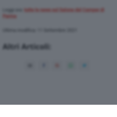
Leggi ora:
tutte le news sul Salone del Camper di
Parma
Ultima modifica: 11 Settembre 2021
Altri Articoli: