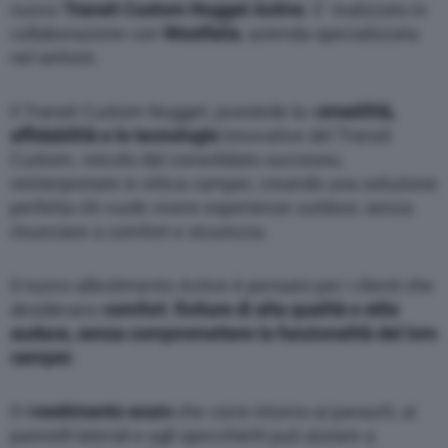
nuovo
Transit Custom Nugget Active
. E’ realizzato in
collaborazione con
Westfalia
, azienda specializzata
nel settore.
Il Transit Custom Nugget, possiede la v
ersatilità,
affidabilità e le tecnologie
innovative del Transit
Custom, veicolo dal consolidato successo,
reinterpretate in ottica camper, creando una soluzione
perfetta chi vuole vivere esperienze outdoor, senza
rinunciare a comfort e sicurezza.
Il nuovo allestimento Active è pensato per i clienti che
desiderano
comfort
,
finiture di alta qualità e stile
audace, senza compromettere la funzionalità del loro
camper.
Il ri
vestimento scuro
che corre intorno ai paraurti, ai
pannelli laterali e agli specchietti può aiutare a