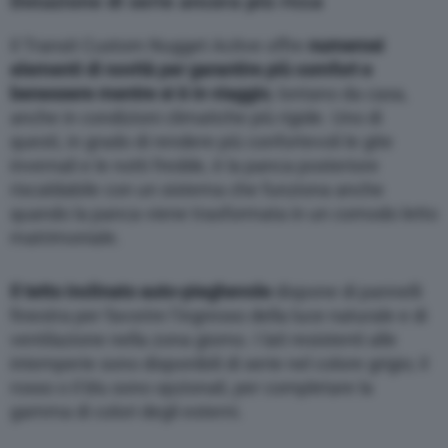
Dotazione di serie ancora più ricca
Il Transit Custom Nugget Acitve offre
numerosi
elementi di novità per garantire più comfort e
benessere mentre si è in viaggio
, lontano da casa,
anche in condizioni climatiche più rigide. Uno di
questi, in grado di rendere più confortevoli le gite
invernali e le notti fredde, è la panca posteriore
riscaldabile con un sistema che funziona anche
quando la panca viene trasformata in un comodo letto
matrimoniale.
Il tetto inclinato auto-pieghevole
dispone di pannelli
finestra per favorire l’ingresso della luce naturale e di
ventilazione nella zona giorno. I lati resistenti alle
intemperie sono disponibili di serie nel colore grigio; il
rosso o il blu sono opzionali, per completare la
gamma di colori degli esterni.