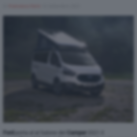
Di
Francesco Forni
10 Settembre 2021
Ford
porta al al Salone del
Camper
2021 il