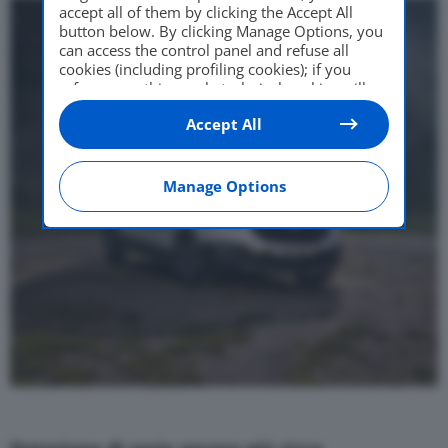
accept all of them by clicking the Accept All
button below. By clicking Manage Options, you
can access the control panel and refuse all
cookies (including profiling cookies); if you
refuse everything, only technical cookies will
be used by default. Here is the list of
providers
.
Accept All
Cookie consent will be stored and applied also
to the other websites of Editoriale Nazionale
and their subdomains. By expressing your
choice on this site, you will therefore not be
Manage Options
asked again on other Editoriale Nazionale
websites that use the same consent
management platform (CMP). You can still
modify or withdraw your choice at any time
through the “Privacy Settings” section.