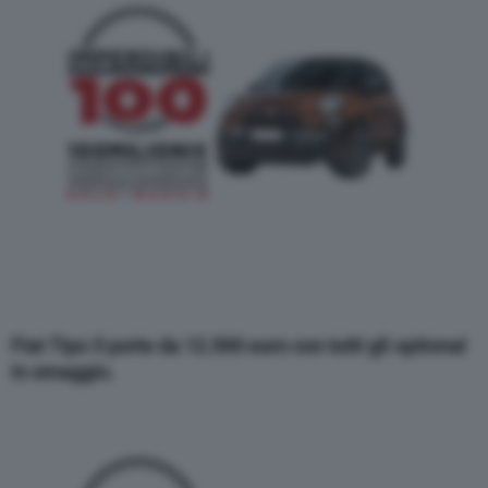
Fiat Tipo 5 porte
da 12.500 euro con tutti gli optional
in omaggio.