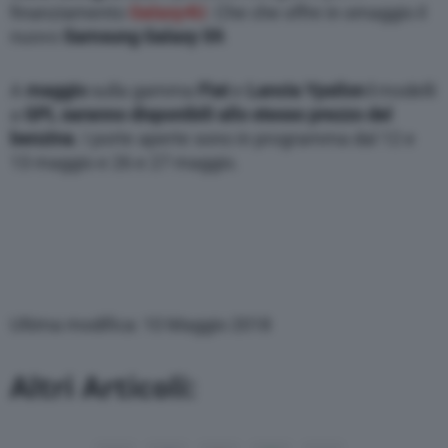
finanziamento
Galaxy4U
. Che che offre in omaggio il
nuovo
Samsung Galaxy S9
.
A
maggio
sulla gamma
Fiat
e
Lancia Ypsilon i
modelli
a
GPL saranno disponibili allo stesso prezzo del
benzina
. I porte aperte sono in programma dal 12 e
13 maggio e 26 e 27 maggio.
Ultima modifica: 10 Maggio 2018
Altri Articoli: