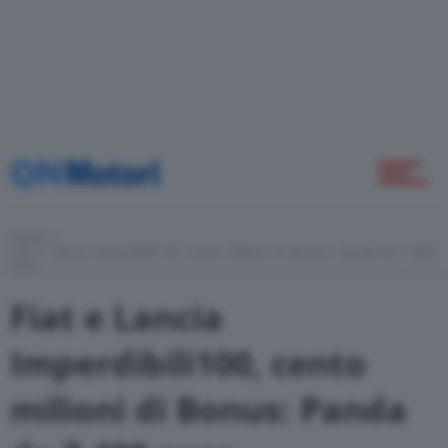
Come Fare
Motor Valley Fest
Home
Fiat E Lancia Imperdibili100, Cento Milioni Di Bonus: Panda Da 7.400
Varie
Euro
Fiat e Lancia
Imperdibili100, cento
milioni di Bonus: Panda