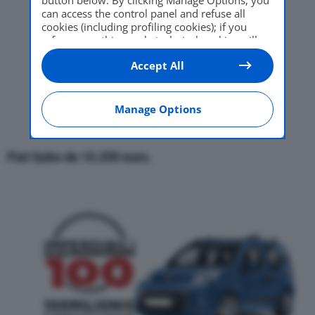
can access the control panel and refuse all
cookies (including profiling cookies); if you
refuse everything, only technical cookies will
be used by default. Here is the list of
providers
.
Accept All
Cookie consent will be stored and applied also
to the other websites of Editoriale Nazionale
and their subdomains. By expressing your
choice on this site, you will therefore not be
Manage Options
asked again on other Editoriale Nazionale
websites that use the same consent
management platform (CMP). You can still
Fiat Qubo
da 10.250 euro.
modify or withdraw your choice at any time
through the “Privacy Settings” section.