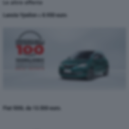
Le altre offerte
Lancia Ypsilon
a
8.950 euro
.
Fiat 500L
da
13.500 euro.