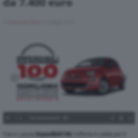
da 7.400 euro
Di
Francesco Forni
10 Maggio 2018
1
/
9
Fiat Imperdibili100 - 500
Fiat e Lancia
Imperdibili100
, l’offerta è valida per il