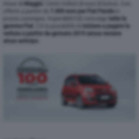
mese di
Maggio
. Cento milioni di euro di bonus. Con
offerte a partire da
7.400 euro per Fiat Panda
in
pronta consegna. Imperdibili100 coinvolge
tutta la
gamma Fiat
. C’è la possibilità di
iniziare a pagare la
vettura a partire da gennaio 2019
senza versare
alcun anticipo
.