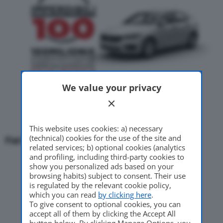
We value your privacy
This website uses cookies: a) necessary
(technical) cookies for the use of the site and
Fiat Punto
da
8.200 euro.
related services; b) optional cookies (analytics
and profiling, including third-party cookies to
show you personalized ads based on your
browsing habits) subject to consent. Their use
is regulated by the relevant cookie policy,
which you can read
by clicking here
.
To give consent to optional cookies, you can
accept all of them by clicking the Accept All
button below. By clicking Manage Options, you