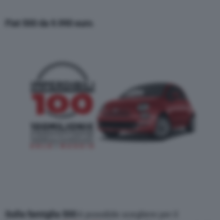
Fiat 500 da 9.990 euro
.
Sulla famiglia 500
è possibile scegliere per il