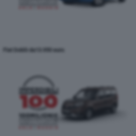
Fiat Doblò
da
13.950 euro
.