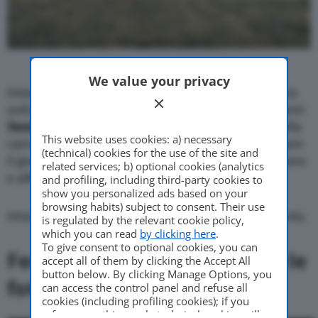
We value your privacy
Intanto l
a nuova 12Cilindri Manuale
fa bella mostra
sotto i riflettori con la sua splendida linea affilata anni
Sessanta
, il tetto in tonalità nera sul rosso cupo della
This website uses cookies: a) necessary
carrozzeria e con infinite possibilità di personalizzare
(technical) cookies for the use of the site and
il gioiello a motore grazie a 25 colori, pelli in Alcantara
related services; b) optional cookies (analytics
e allestimenti Taylor made.
and profiling, including third-party cookies to
show you personalized ads based on your
browsing habits) subject to consent. Their use
Intorno a quel cambio manuale nasce una nuova vita.
is regulated by the relevant cookie policy,
which you can read
by clicking here
.
To give consent to optional cookies, you can
Ferrari 12Cilindri Manuale, le
accept all of them by clicking the Accept All
button below. By clicking Manage Options, you
foto ufficiali
can access the control panel and refuse all
cookies (including profiling cookies); if you
refuse everything, only technical cookies will