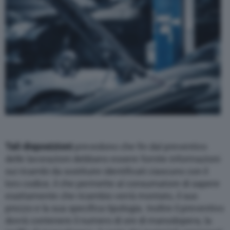
Tali disposizioni
prevedono che fin dal preventivo
delle lavorazioni debbano essere fornite informazioni
sui ricambi da sostituire identificati ciascuno con il
loro codice, il che permette al consumatore di sapere
esattamente che ricambio verrà montato, il suo
prezzo e la sua specifica tipologia. Inoltre il preventivo
dovrà contenere il numero di ore di manodopera, la