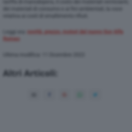
tariffa di manodopera, il costo dei materiali vernicianti,
dei materiali di consumo e ai fini ambientali, la voce
relativa ai costi di smaltimento rifiuti.
Leggi ora:
novità, prezzo, motori del nuovo Suv Alfa
Romeo
Ultima modifica: 11 Dicembre 2022
Altri Articoli: