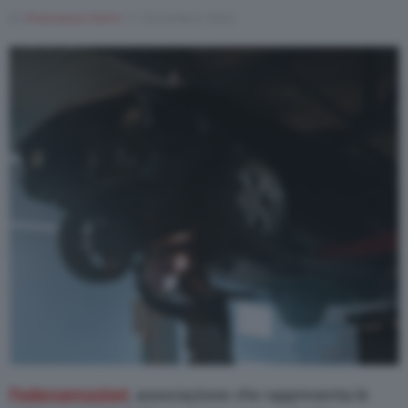
Di
Francesco Forni
11 Dicembre 2022
Federcarrozzieri
, associazione che rappresenta le