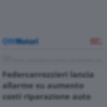
Green
Self Drive
Home
Come Fare
Federcarrozzieri Lancia Allarme Su Aumento Costi Riparazione Auto
Federcarrozzieri lancia
Motor Valley Fest
allarme su aumento
costi riparazione auto
Varie