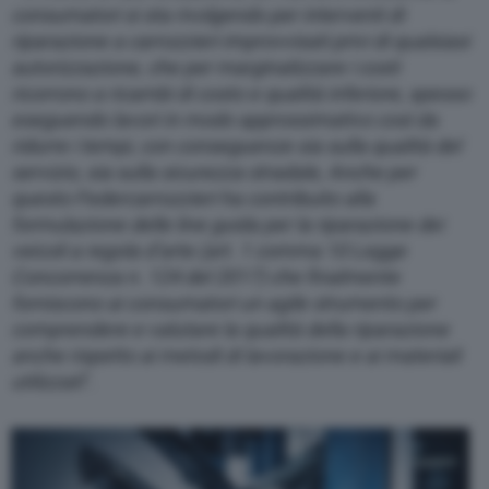
consumatori si sta rivolgendo per interventi di
riparazione a carrozzieri improvvisati privi di qualsiasi
autorizzazione, che per marginalizzare i costi
ricorrono a ricambi di costo e qualità inferiore, spesso
eseguendo lavori in modo approssimativo così da
ridurre i tempi, con conseguenze sia sulla qualità del
servizio, sia sulla sicurezza stradale, Anche per
questo Federcarrozzieri ha contribuito alla
formulazione delle line guida per la riparazione dei
veicoli a regola d’arte (art. 1 comma 10 Legge
Concorrenza n. 124 del 2017) che finalmente
forniscono ai consumatori un agile strumento per
comprendere e valutare la qualità della riparazione
anche rispetto ai metodi di lavorazione e ai materiali
utilizzati
”.