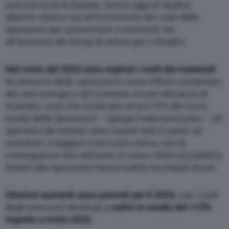
autocarrozzerie italiane, lancia oggi un duplice
allarme relativo sia all’incremento dei costi delle
riparazioni per autovetture e motocicli, sia
all’aumento dei tempi di attesa per i cittadini.
Nel corso del 2022 sono esplosi i costi dei materiali
di consumo delle carrozzerie come effetto combinato
del caro-energia e del costante rincaro dei pezzi di
ricambio, voce che incide per circa il 70% del costo
medio delle riparazioni – spiega Federcarrozzieri – Gli
operatori del settore sono riusciti solo in parte ad
assorbire i maggiori costi a loro carico, con la
conseguenza che nell’anno in corso i listini al pubblico
relativi alle riparazioni hanno subito inevitabili rincari.
Ulteriori aumenti sono previsti per il 2023
, con i costi
degli interventi destinati a
salire in media del +15%
rispetto a inizio 2022.