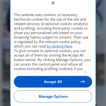
This website uses cookies: a) necessary
(technical) cookies for the use of the site and
related services; b) optional cookies (analytics
and profiling, including third-party cookies to
show you personalized ads based on your
browsing habits) subject to consent. Their use
is regulated by the relevant cookie policy,
which you can read
by clicking here
.
To give consent to optional cookies, you can
accept all of them by clicking the Accept All
button below. By clicking Manage Options, you
can access the control panel and refuse all
cookies (including profiling cookies); if you
refuse everything, only technical cookies will
be used by default. Here is the list of
providers
.
Accept All
Cookie consent will be stored and applied also
to the other websites of Editoriale Nazionale
and their subdomains. By expressing your
choice on this site, you will therefore not be
Manage Options
asked again on other Editoriale Nazionale
websites that use the same consent