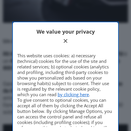
We value your privacy
Un motore eccezionale
RS 6 Avant 2020
spicca con il suo motore. Il
V8 TFSI
è
This website uses cookies: a) necessary
un
4 litri biturbo
capace di
600 cavalli di potenza e
(technical) cookies for the use of the site and
related services; b) optional cookies (analytics
800 Nm di coppia, disponibile da 2.050 giri
.
and profiling, including third-party cookies to
show you personalized ads based on your
browsing habits) subject to consent. Their use
Garantisce
prestazioni straordinarie
:
accelerazione
is regulated by the relevant cookie policy,
da 0 a 100 km/h in 3,6 secondi
. Ne impiega 12 per
which you can read
by clicking here
.
arrivare ai 200 orari. Con il pacchetto opzionale
To give consent to optional cookies, you can
Dynamic Plus si sblocca la velocità massima da 250
accept all of them by clicking the Accept All
button below. By clicking Manage Options, you
autolimitati a 305 km/h.
can access the control panel and refuse all
cookies (including profiling cookies); if you
refuse everything, only technical cookies will