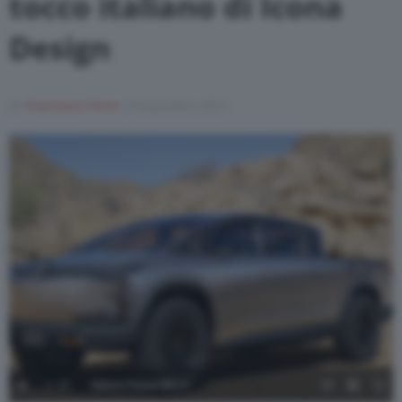
tocco italiano di Icona
Design
Di
Francesco Forni
2 Novembre 2021
1
/
16
Edison Future EF1-T