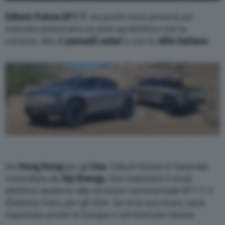
Edison Future EF1-T
, tra pochi mesi arriverà sul
mercato americano un pick-up elettrico con la
corazza. Ma di
pannelli solari
e con lo
stile
italiano
.
Da
Hong Kong
per gli
Usa
. Edison future è l’azienda
controllata da
Spi Energy
, che realizzerà il truck
elettrico assieme alla versione commerciale EF1-T V
(Delivery Van), per gli USA. Se avrà successo, sarà
esportata anche in Europa e sul mercato cinese.