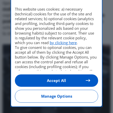
Spiccano infatti il
muso corto,
il
parabrezza
This website uses cookies: a) necessary
molto inclinato
, e il
grande abitacolo
. Che infatti
(technical) cookies for the use of the site and
ospita fino a
sei persone disposte su due file da tre
related services; b) optional cookies (analytics
posti
. Al centro della plancia campeggia un grande
and profiling, including third-party cookies to
schermo centrale da 17,5 pollici e tutta
show you personalized ads based on your
browsing habits) subject to consent. Their use
la strumentazione è digitale.
is regulated by the relevant cookie policy,
which you can read
by clicking here
.
To give consent to optional cookies, you can
accept all of them by clicking the Accept All
button below. By clicking Manage Options, you
can access the control panel and refuse all
cookies (including profiling cookies); if you
refuse everything, only technical cookies will
be used by default. Here is the list of
providers
.
Accept All
Cookie consent will be stored and applied also
to the other websites of Editoriale Nazionale
and their subdomains. By expressing your
choice on this site, you will therefore not be
Manage Options
asked again on other Editoriale Nazionale
websites that use the same consent
management platform (CMP). You can still