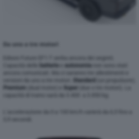
Da uno a tre motori
Edison Future EF1-T serba ancora dei segreti.
Capacità delle
batterie
e
autonomia
non sono stati
ancora comunicati. Ma ci saranno tre allestimenti e
versioni da uno a tre motori.
Standard
(un propulsore),
Premium
(dual motor) e
Super
(due o tre motori). La
capacità di traino sarà da 3.400
a 3.850 kg.
L’accelerazione da 0 a 100 km/h varierà da 6,5 fino a
3,9 secondi.