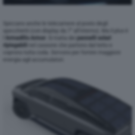
modify or withdraw your choice at any time
through the “Privacy Settings” section.
Spiccano anche le telecamere al posto degli
specchietti (con display da 7” all’interno). Ma il plus è
l’
Armadillo Armor
. Si tratta dei
pannelli solari
ripiegabili
nel cassone che partono dal tetto e
coprono tutta coda. Servono per fornire maggiore
energia agli accumulatori.