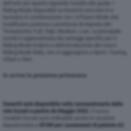
dell’arte per quanto riguarda l’ausilio alla guida. I
Riding Mode disponibili su DesertX sono ben 6 e
lavorano in combinazione con i 4 Power Mode che
modificano potenza e prontezza di risposta del
Testastretta: Full, High, Medium, Low. La principale
novità è rappresentata dai settaggi specifici per il
Riding Mode Enduro e dall’introduzione del nuovo
Riding Mode Rally, che si aggiungono a Sport, Touring,
Urban e Wet.
In arrivo la prossima primavera
DesertX sarà disponibile nelle concessionarie della
rete Ducati a partire da Maggio 2022
. Il nuovo
modello Ducati sarà ordinabile anche in versione
depotenziata a
35 kW per i possessori di patente A2
.