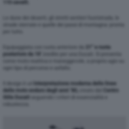
110 cavalli.
Le dune dei deserti, gli stretti sentieri fuoristrada, le
strade sterrate e quelle dei passi di montagna: pronta
per tutto.
Equipaggiata con ruota anteriore da
21” e ruota
posteriore da 18
”,inedite per una Ducati. Si presenta
come moto reattiva e maneggevole, a proprio agio su
ogni tipo di percorso e asfalto.
Il design è un’
interpretazione moderna delle linee
delle moto enduro degli anni ’80,
creato dal
Centro
Stile Ducat
i
seguendo i criteri di essenzialità e
robustezza.