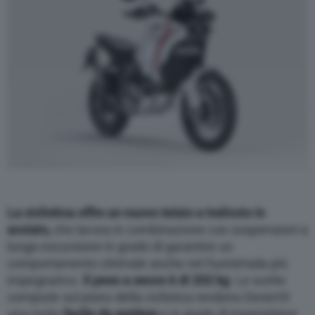
La ciclistica offre un nuovo telaio a traliccio in
acciaio,
che lavora in combinazione con sospensioni a
lunga escursione in grado di garantire un
comportamento ottimale anche nel fuoristrada più
impegnativo.
Il peso a secco è di 202 kg
. Le scelte
compiute sul piano della ciclistica rendono DesertX
una moto
facile da guidare
e in grado di trasmettere