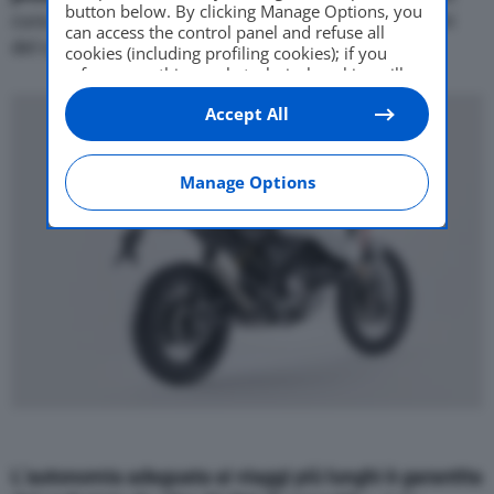
button below. By clicking Manage Options, you
cura riposta nella definizione di forma e dimensioni
can access the control panel and refuse all
del cupolino.
cookies (including profiling cookies); if you
refuse everything, only technical cookies will
be used by default. Here is the list of
providers
.
Accept All
Cookie consent will be stored and applied also
to the other websites of Editoriale Nazionale
and their subdomains. By expressing your
choice on this site, you will therefore not be
Manage Options
asked again on other Editoriale Nazionale
websites that use the same consent
management platform (CMP). You can still
modify or withdraw your choice at any time
through the “Privacy Settings” section.
L’autonomia adeguata ai viaggi più lunghi è garantita