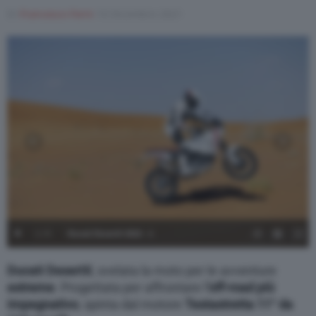
Di
Francesco Forni
10 Dicembre 2021
1
/
9
Ducati DesertX 2022 - 1
Ducati DesertX
, svelata la moto per le avventure
estreme
. Progettata per affrontare l
’off-road più
impegnativo
, spinta dal motore
Testastretta 11° da