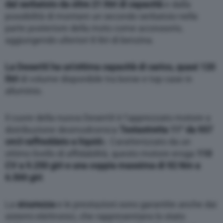
dal serbatoio da oltre 21 litri di capacità
e dalla
possibilità di montare un secondo serbatoio nella
parte posteriore della moto come accessorio,
aggiungendo ulteriori 8 litri di benzina.
La DesertX ha un’ottima capacità di carico, quasi 120
litri
di volume disponibile tra borse e top case in
alluminio.
Il cuore della nuova DesertX è l’apprezzato motore a
distribuzione desmodromica
Testastretta 11° da 937
cm3 raffreddato a liquid
o. Caratterizzato da un
ottimo livello di affidabilità, questo motore eroga
110
CV a 9.250 giri e una coppia massima di 92 Nm a
6.500 giri
.
La
sicurezza
e le prestazioni sono garantite anche dai
sistemi elettronici, che rappresentano lo stato