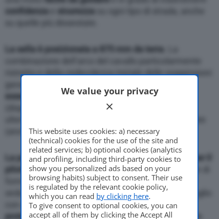
confidenza
e
sicurezza
su ogni tipo di strada, anche
su quelle più dissestate.
La sella è posizionata a 875 mm da terra
. La
combinazione dell’arco del cavallo particolarmente
ristretto e della cedevolezza iniziale delle sospensioni
garantisce un buon
contatto.
L’altezza sella può
We value your privacy
essere ridotta montando la sella ribassata
(disponibile come accessorio) e può scendere
ulteriormente installando il kit sospensioni ribassate
This website uses cookies: a) necessary
(anch’esso disponibile come accessorio).
(technical) cookies for the use of the site and
related services; b) optional cookies (analytics
La posizione di guida è annunciata comoda sia per il
and profiling, including third-party cookies to
show you personalized ads based on your
pilota che per il passeggero
, grazie alla definizione di
browsing habits) subject to consent. Their use
forma e imbottitura mirate per ciascuna delle due
is regulated by the relevant cookie policy,
sedute. La gestione del calore è studiata nel dettaglio
which you can read
by clicking here
.
con aperture e flussi di aria fresca mentre la
To give consent to optional cookies, you can
accept all of them by clicking the Accept All
protezione
aerodinamica
è assicurata dalla grande