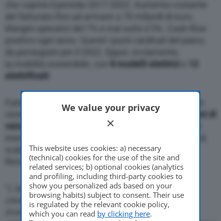
che coprirà il periodo 2017-2022. Aumento costante
del fatturato fino ad arrivare a 70 miliardi di euro.
Margini operativi del 7% e mai sotto il 5%. Cash-flow
positivo ogni anno. Questi i punti cardinali del piano,
da perseguire per il 2022. Eppoi, ovviamente,
la mobilità sostenibile, con
8 modelli elettrici
e
12
elettrificati
.
Il piano Drive The Future prevede un aumento delle
We value your privacy
vendite superiore al 40%. L’obiettivo sono i
5 milioni di
veicoli venduti
, rispetto ai 3,47 millioni del 2016. Si
intende anche capitalizzare la R&D e le economie di
This website uses cookies: a) necessary
scala a livello mondiale risultanti dall’Alleanza
(technical) cookies for the use of the site and
Renault-Nissan-Mitsubishi.
related services; b) optional cookies (analytics
and profiling, including third-party cookies to
show you personalized ads based on your
“
L’ambizione di Drive the Future è realizzare una
browsing habits) subject to consent. Their use
crescita forte e redditizia, mettendo a frutto gli
is regulated by the relevant cookie policy,
investimenti in regioni e prodotti chiave,
which you can read
by clicking here
.