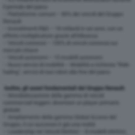
il periodo del piano
– Piattaforme comuni – 80% dei veicoli del Gruppo
Renault
– Investimenti R&S – 18 miliardi in sei anni, con un
effetto moltiplicatore grazie all’Alleanza
– Veicoli connessi – 100% di veicoli connessi sui
mercati chiave
– Veicoli autonomi – 15 modelli autonomi
– Nuovi servizi di mobilità – Mobilità a richiesta “Ride-
hailing”, servizi di taxi robot alla fine del piano
Inoltre, gli asset fondamentali del Gruppo Renault:
– Mondializzazione della gamma di veicoli
commerciali leggeri; diventare un player primario
globale
– Ampliamento della gamma Global Access del
Gruppo, il cui successo è già una realtà
– Leadership nei Veicoli Elettrici – 8 modelli elettrici,