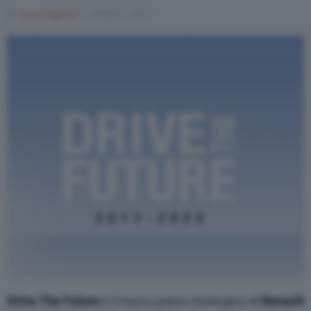
Di
Luca Aquino
6 Ottobre 2017
Varie
Drive The Future
è il nuovo piano strategico di
Renault