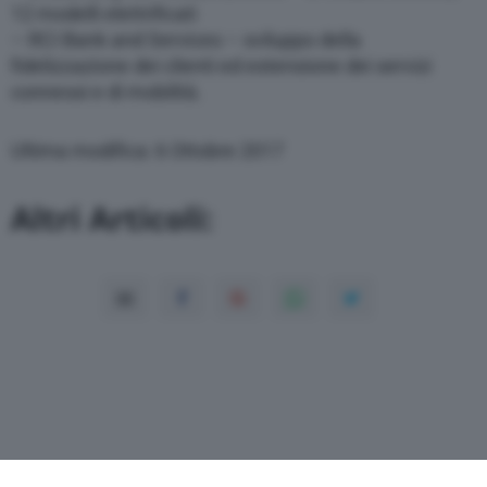
12 modelli elettrificati
– RCI Bank and Services – sviluppo della
fidelizzazione dei clienti ed estensione dei servizi
connessi e di mobilità.
Ultima modifica: 6 Ottobre 2017
Altri Articoli: