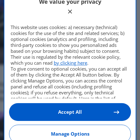
We value your privacy
This website uses cookies: a) necessary (technical)
cookies for the use of the site and related services; b)
optional cookies (analytics and profiling, including
third-party cookies to show you personalized ads
based on your browsing habits) subject to consent.
Their use is regulated by the relevant cookie policy,
which you can read
by clicking here
.
To give consent to optional cookies, you can accept all
of them by clicking the Accept All button below. By
clicking Manage Options, you can access the control
ntegra avanzati
polimeri
panel and refuse all cookies (including profiling
esenta interni
cookies); if you refuse everything, only technical
cookies will be used by default. Here is the list of
ilota.
providers
. Cookie consent will be stored and applied
also to the other websites of Editoriale Nazionale and
Accept All
their subdomains. By expressing your choice on this
site, you will therefore not be asked again on other
Editoriale Nazionale websites that use the same
Manage Options
consent management platform (CMP). You can still