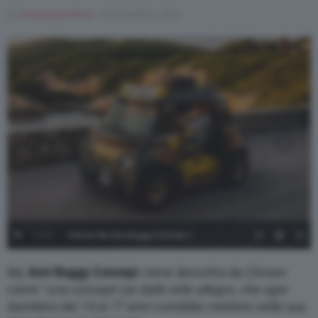
Di
Francesco Forni
16 Dicembre 2021
1
/
4
Citroen My Ami Buggy Concept 1
My
Ami Buggy Concep
t viene descritta da Citroen
come “
una concept car dallo stile allegro, che ogni
bambino dai 14 ai 77 anni vorrebbe mettere nella sua