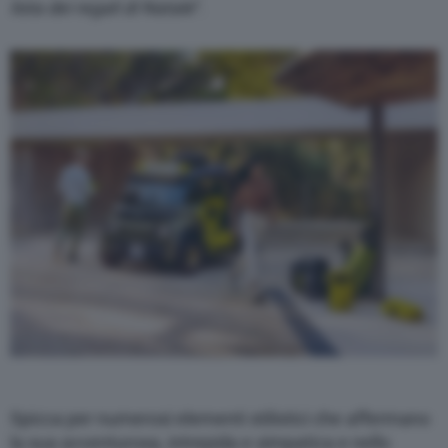
lista dei regali di Natale
“.
Spicca per numerosi elementi stilistici che affermano
la sua avventurosa, intrepida e simpatica e nello