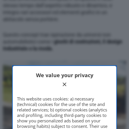
stesso tempo dall’aspetto robusto e dinamico, e
integra vari accessori ed elementi grafici in un
abitacolo senza portiere.
Questo concept trae ispirazione da universi non
automobilistici come i
giochi di costruzioni, il design
industriale o la moda.
We value your privacy
This website uses cookies: a) necessary
(technical) cookies for the use of the site and
related services; b) optional cookies (analytics
and profiling, including third-party cookies to
show you personalized ads based on your
browsing habits) subject to consent. Their use