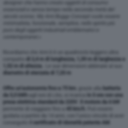
designer che hanno creato oggetti di consumo
essenziali e senza tempo nella seconda metà del
secolo scorso. My Ami Buggy Concept vuole essere
minimalista, funzionale, semplice, nello spirito più
puro degli oggetti industriali emblematici e
contemporanei
.»
Ricordiamo che Ami è è un quadriciclo leggero ultra
compatto
di 2,4 m di lunghezza, 1,39 m di larghezza e
1,52 m di altezza.
Le sue dimensioni abbinate al suo
diametro di sterzata di 7,20 m
Offre un’autonomia fino a 75 km
, grazie alla
batteria
da 5,5 kWh
agli ioni di Litio, si ricarica
in 3 ore con una
presa elettrica standard da 220V
.
Il motore da 6 kW
permette di viaggiare fino a
45 km/h
. Può essere
guidata a partire da 14 anni, con l’unico vincolo di aver
conseguito i
l certificato di idoneità patente AM
.