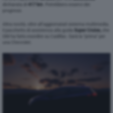
dichiarata di
417 km
. Potrebbero esserci dei
progressi.
Altra novità, oltre all’aggiornatati sistema multimedia,
il pacchetto di assistenza alla guida
Super Cruise,
che
GM ha fatto esordire su Cadillac. Sarà la “prima” per
una Chevrolet.