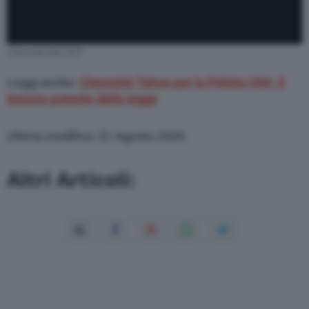
Chevrolet Bolt 2021
Leggi anche:
Chevrolet Tahoe per la Polizia USA. Il
braccio potente della legge
Ultima modifica: 31 Agosto 2020
Altri Articoli: