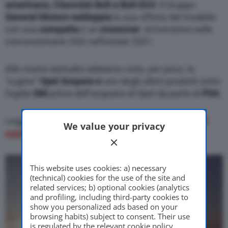
americano, Chevrolet Bolt e Bolt EUV.
Il Gruppo
General Motors raddoppia
la sua offerta del modello
con una
compatta
e un
crossover
. Arriveranno nelle
concessionarie USA nell’estate 2021.
Alle nostre latitudini abbiamo visto, per poco, la
“cugine”
Opel Ampera-e
uno degli ultimi prodotti sotto
l’egida
GM
prima dell’acquisto di Opel da parte di
PSA
.
Leggi anche:
Chevrolet Corvette Stingray 2021, gli
We value your privacy
aggiornamenti
This website uses cookies: a) necessary
(technical) cookies for the use of the site and
related services; b) optional cookies (analytics
and profiling, including third-party cookies to
show you personalized ads based on your
browsing habits) subject to consent. Their use
is regulated by the relevant cookie policy,