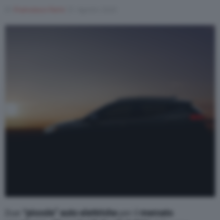
Di
Francesco Forni
31 Agosto 2020
Varie
Due
“piccole” auto elettriche
per il
mercato