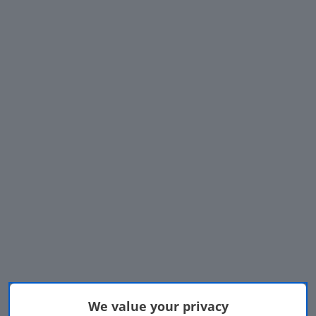
We value your privacy