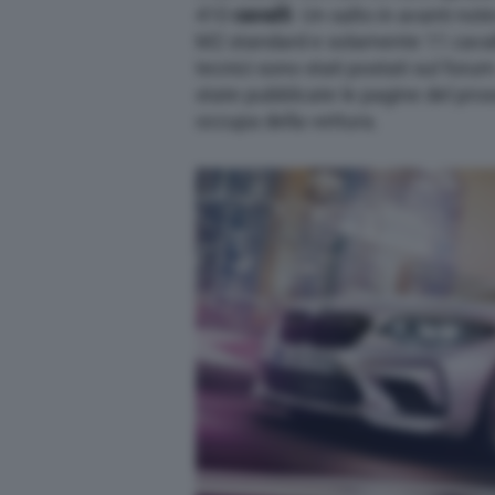
410
cavalli
. Un salto in avanti not
M2 standard e solamente 11 cavalli
tecnici sono stati postati sul foru
state pubblicate le pagine del pr
occupa della vettura.