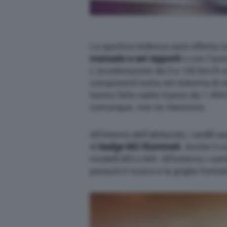
La sportiva tedesca sarà offerta 
manuale a sei rapporti
o con l’aut
L’accelerazione da 0 a 100 km/h s
componenti extra nel sistema di 
hanno fatto salire il peso da 1.494
comunque, non ne risentono.
All’interno dell’abitacolo, i sedili 
di
badge M2 illuminati
. Anche il v
modelli M3 e M4. All’esterno i cam
paraurti è nuovo e la griglia frontal