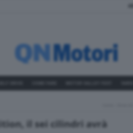
A
SELF DRIVE
COME FARE
MOTOR VALLEY FEST
VARI
Home
Bmw M2 C
n, il sei cilindri avrà