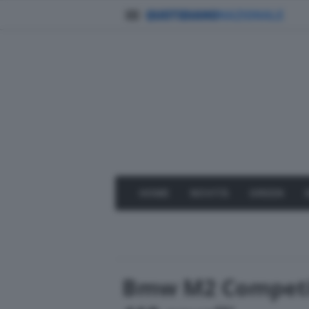
HOME
NOVITÀ
GREEN
Bmw M2 Competitio