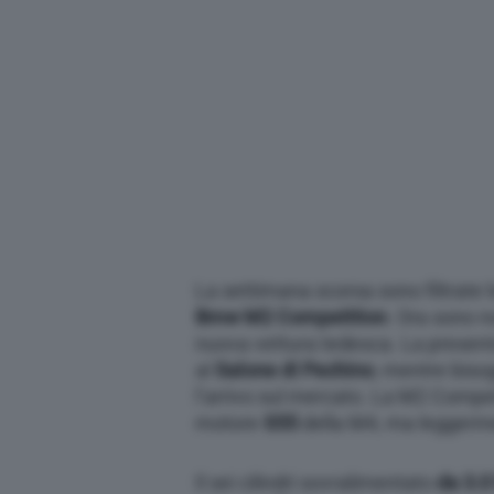
La settimana scorsa sono filtrate 
Bmw M2 Competition
. Ora sono no
nuova vettura tedesca. La presen
al
Salone di Pechino
, mentre biso
l’arrivo sul mercato. La M2 Compe
motore
S55
della M4, ma leggerm
Il sei cilindri sovralimentato
da 3.0 