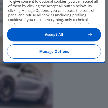
To give consent to optional cookies, you can accept all
evole dai 365 cavalli della
of them by clicking the Accept All button below. By
 in meno della M4. I dati
clicking Manage Options, you can access the control
m
Bimmer Post
, dove sono
panel and refuse all cookies (including profiling
cookies); if you refuse everything, only technical
ossimo Evo Magazine che si
cookies will be used by default. Here is the list of
providers
. Cookie consent will be stored and applied
also to the other websites of Editoriale Nazionale and
Accept All
their subdomains. By expressing your choice on this
site, you will therefore not be asked again on other
Editoriale Nazionale websites that use the same
Manage Options
consent management platform (CMP). You can still
modify or withdraw your choice at any time through
the “Privacy Settings” section.