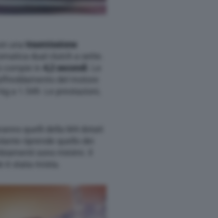
con una
trasmissione
omatica dual clutch a sette.
i compie in
4,2 secondi
. Le
raffreddamento del motore
 kg a 1.549. Le prestazioni,
saranno quelli della M4 dotati
olante riprende quello dei
biamenti sono minimi. Il
e è stata rivista.