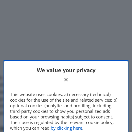
We value your privacy
le
prime immagini
della
ti anche i dati tecnici della
Di
Luca Aquino
tazione avverrà a fine mese
This website uses cookies: a) necessary (technical)
16 Aprile 2018
gnerà aspettare luglio per
cookies for the use of the site and related services; b)
optional cookies (analytics and profiling, including
tition monterà lo stesso
third-party cookies to show you personalized ads
ente depotenziato.
based on your browsing habits) subject to consent.
Their use is regulated by the relevant cookie policy,
which you can read
by clicking here
.
litri
produrrà infatti