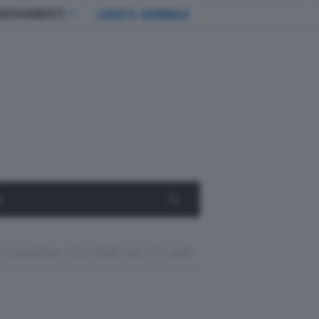
BBONAMENTI
LEGGI IL GIORNALE
E
ompetition, Il Sei Cilindri Avrà 410 Cavalli