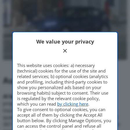
We value your privacy
This website uses cookies: a) necessary
(technical) cookies for the use of the site and
related services; b) optional cookies (analytics
Audi Q6 e-tron, le versioni
and profiling, including third-party cookies to
show you personalized ads based on your
browsing habits) subject to consent. Their use
Al lancio, il SUV a elettroni dei quattro anelli
è
is regulated by the relevant cookie policy,
proposto in due powertrain contraddistinti dalla
which you can read
by clicking here
.
To give consent to optional cookies, you can
trazione integrale quattro elettrica: Audi Q6 e-tron
accept all of them by clicking the Accept All
quattro può contare su di una potenza massima di
button below. By clicking Manage Options, you
387 CV, mentre la variante sportiva Audi SQ6 e-tron
can access the control panel and refuse all