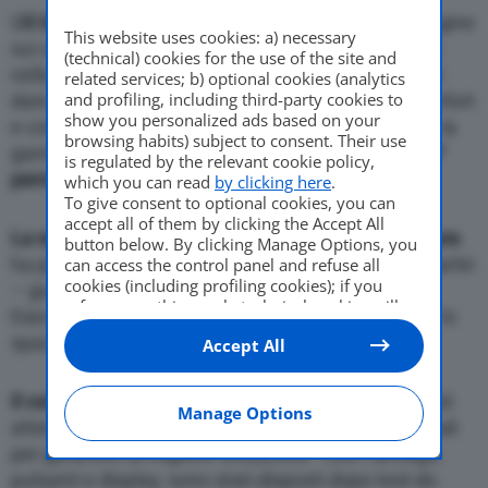
G
li interni di DBX
sono il risultato di un’ampia indagine
This website uses cookies: a) necessary
sui consumatori. E dell’esperienza di Aston Martin
(technical) cookies for the use of the site and
nella realizzazione a mano. E’ stata progettata per
related services; b) optional cookies (analytics
and profiling, including third-party cookies to
dare al proprietario la sensazione massima di comfort
show you personalized ads based on your
e confidenza. DBX è stata pensata per soddisfare la
browsing habits) subject to consent. Their use
gamma estremamente ampia di esigenze. Dal
99°
is regulated by the relevant cookie policy,
percentile maschile al 5° percentile femminile
.
which you can read
by clicking here
.
To give consent to optional cookies, you can
accept all of them by clicking the Accept All
La scelta di utilizzare un telaio realizzato su misura
button below. By clicking Manage Options, you
ha permesso al team di progettazione di Aston Martin
can access the control panel and refuse all
cookies (including profiling cookies); if you
– guidato da Marek Reichman, Vicepresidente
refuse everything, only technical cookies will
Esecutivo e Direttore Creativo – di personalizzare lo
be used by default. Here is the list of
providers
.
spazio interno in base alle esigenze dei clienti.
Accept All
Cookie consent will be stored and applied also
to the other websites of Editoriale Nazionale
and their subdomains. By expressing your
Il conducente è stato posto al centro
, ma sono stati
choice on this site, you will therefore not be
Manage Options
attentamente studiati anche i
dettagli
fondamentali
asked again on other Editoriale Nazionale
websites that use the same consent
per garantire la migliore situazione. Tutti i dettagli,
management platform (CMP). You can still
pulsanti e display, sono stati disposti dopo test do