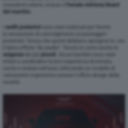
modify or withdraw your choice at any time
consulenti esterni, incluso il
Female Advisory Board
through the “Privacy Settings” section.
del marchio.
I
sedili
posteriori
sono stati realizzati per fornire
la sensazione di coinvolgimento ai passeggeri
posteriori. Senza che questi debbano sporgersi in, con
il tipico effetto “da stadio”. Tenuto in conto anche le
esigenze
dei più
piccoli
. Alcuni bambini sono stati
infatti a condividere la loro esperienza di entrata,
uscita e seduta nell’auto utilizzando un modello di
valutazione ergonomico presso l’ufficio design della
società.