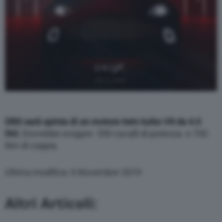
DBX sarà spinta di un motore twin turbo V8 da 4.0
litri
, Dovrebbe erogare 550 cavalli di potenza e 700
Nm di coppia.
Ultima modifica: 6 Novembre 2019
Altri Articoli: