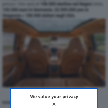
prezzo. Che sarà di
158.500 sterline nel Regno
Unito,
193.500 euro in Germania
,
22.995.000 yen in
Giappone
e
189.900 dollari negli USA.
We value your privacy
Interni su misura per tutti