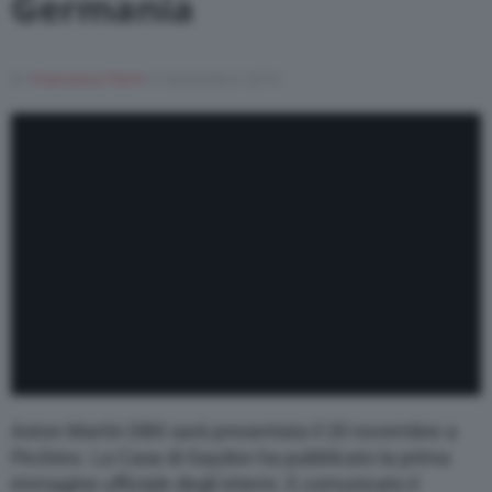
Germania
Varie
Di
Francesco Forni
6 Novembre 2019
Aston Martin DBX sarà presentata il 20 novembre a
Pechino. La Casa di Gaydon ha pubblicato la prima
immagine ufficiale degli interni. E comunicato il