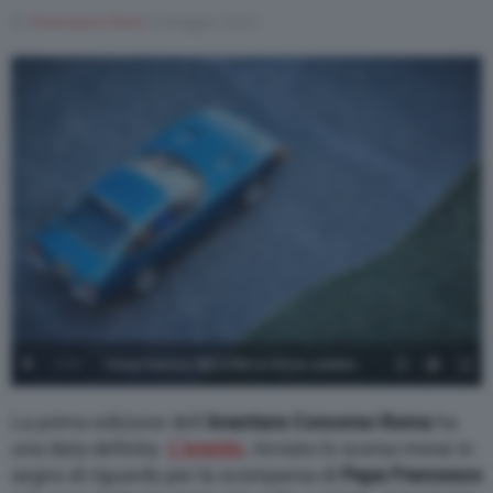
Di
Francesco Forni
8 Maggio 2025
1
/
5
Ferrari Daitona 365 GTB4 on Rome cobbles
La prima edizione dell’
Anantara Concorso Roma
ha
una data definita.
L’evento
, rinviato lo scorso mese in
segno di riguardo per la scomparsa di
Papa Francesco