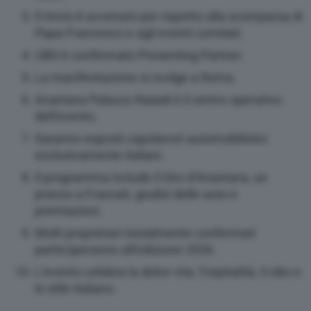
Il rinvio è avvenuto per rispetto alla scomparsa di
Papa Francesco e agli eventi correlati.
UBS è confermato Presenting Partner.
La manifestazione si svolge a Roma.
Anantara Palazzo Naiadi è il centro operativo
dell’evento.
Saranno esposti capolavori automobilistici
esclusivamente italiani.
Il programma include il Giro d’Anantara, un
pranzo a Frascati, giudizi delle auto e
premiazioni.
Molti proprietari inizialmente confermati
parteciperanno all’edizione 2026.
L’evento celebra la dolce vita, l’ospitalità, il cibo e
lo stile italiano.