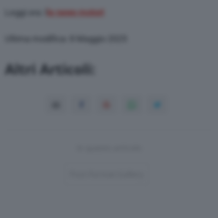
Leggi ora: l
le news motori
Ultima modifica: 8 Maggio 2025
Altri Articoli:
In questo articolo
Post-Format-Gallery