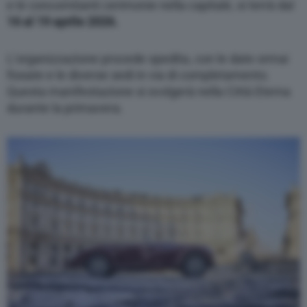
e le concomitanti cerimonie nella capitale, si terrà dal
16 al 19 aprile 2026.
L’organizzazione procede spedita, con le date ormai
fissate e le diverse sedi in via di completamento.
Questa manifestazione si svolgerà nella Città Eterna
durante la primavera.