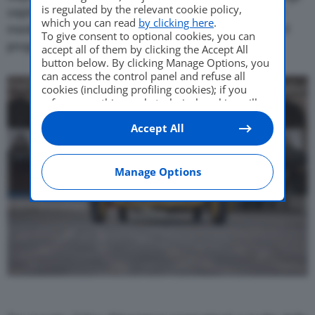
is regulated by the relevant cookie policy,
ospiti, inclusi i proprietari delle vetture, i partner e i
which you can read
by clicking here
.
media, alloggeranno in questo magnifico edificio. Il
To give consent to optional cookies, you can
programma prevede diverse attività.
accept all of them by clicking the Accept All
button below. By clicking Manage Options, you
can access the control panel and refuse all
cookies (including profiling cookies); if you
refuse everything, only technical cookies will
be used by default. Here is the list of
providers
.
Accept All
Cookie consent will be stored and applied also
to the other websites of Editoriale Nazionale
and their subdomains. By expressing your
choice on this site, you will therefore not be
Manage Options
asked again on other Editoriale Nazionale
websites that use the same consent
management platform (CMP). You can still
modify or withdraw your choice at any time
through the “Privacy Settings” section.