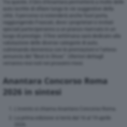
Tra queste, il Giro d’Anantara permetterà a molte delle
auto iscritte di sfilare lungo le vie suggestive della
città. Il percorso si estenderà anche fuori porta,
raggiungendo Frascati, dove i proprietari e invitati
speciali parteciperanno a un pranzo riservato in un
luogo di prestigio. Il fine settimana sarà dedicato alla
valutazione delle diverse categorie di auto,
culminando domenica con le premiazioni e l’atteso
annuncio del “Best in Show”. Ulteriori dettagli
verranno resi noti nei prossimi mesi.
Anantara Concorso Roma
2026 in sintesi
L’evento si chiama Anantara Concorso Roma.
La prima edizione si terrà dal 16 al 19 aprile
2026.