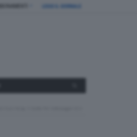
BBONAMENTI
LEGGI IL GIORNALE
E
st Euro NCap, 5 Stelle Per Volkswagen ID.3