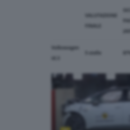
SI
VALUTAZIONE
PA
FINALE
(A
Volkswagen
5 stelle
87
id.3