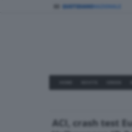
HOME
NOVITÀ
GREEN
ACI, crash test E