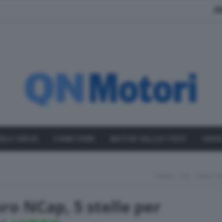
A
SELF DRIVE
COME FARE
MOTOR VALLEY FEST
VARI
Home
ACI, Crash Te
uro NCap, 5 stelle per