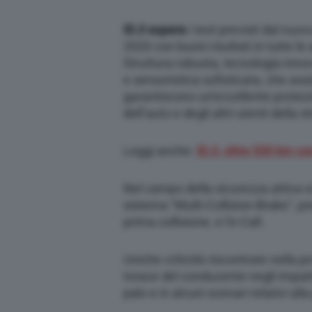
ID.3 supera
i test previsti dal nuo
2020 con buoni risultati in tutte le
Struttura robusta, tecnologia innov
e sensoristica sofisticata, che assi
garantiscono un’eccellente protez
dell’auto e degli altri utenti della s
Leggi anche:
ID.3, oltre 530 km co
Nel campo della sicurezza attiva si
sistema “Multi-Collision-Brake”, pre
prima collisione, e l’e-Call.
Uniche criticità riscontrate nella 
torace del conducente negli impatti
palo e in alcuni scenari relativi al