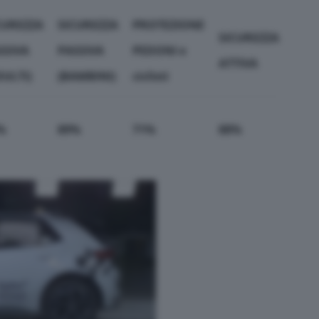
CUREZZA
SICUREZZA
PROTEZIONE
SICUREZZA
SSIVA
PASSIVA
PEDONI e
ATTIVA
DULTI)
(BAMBINI)
ciclisti
%
89%
71%
88%