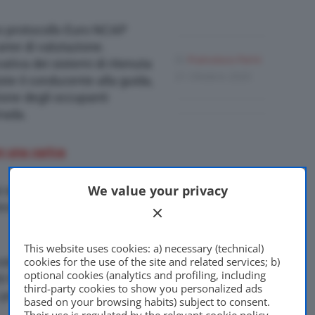
vo protocollo Euro NCAP
 aree di valutazione.
Di
Francesco Forni
ativa dei sistemi di ritenuta
21 Ottobre 2020
ste il conducente alla guida,
ione degli occupanti
trada.
n una carica
We value your privacy
 segnalano l’AEB di serie, il
viene ulteriori urti dopo la
This website uses cookies: a) necessary (technical)
cookies for the use of the site and related services; b)
protezione marginale del
optional cookies (analytics and profiling, including
 frontale/laterale contro il
third-party cookies to show you personalized ads
la protezione dei pedoni.
based on your browsing habits) subject to consent.
Their use is regulated by the relevant cookie policy,