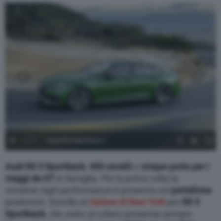
1
/
7
Audi RS 5 Sportback 1
Audi RS 5 Sportback
,
450 cavalli
e
cinque porte per i
viaggi da GT
in famiglia. Per la prima volta la
versione
high-performance
si presenta col
portellone
posteriore. Esordio al
Salone di New York
per
RS 5
Sportback
, che sotto al cofano presenta sempre