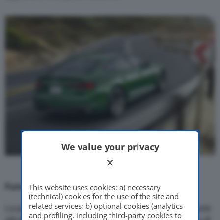
We value your privacy
Funzionale e sportiva
This website uses cookies: a) necessary
(technical) cookies for the use of the site and
related services; b) optional cookies (analytics
La potenza del
2.9 TFSI
viene trasferita a terra grazie
and profiling, including third-party cookies to
alla
trazione integrale permanente quattro
. Dotata di