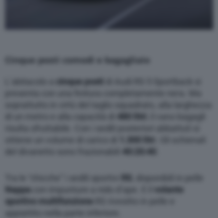
Cinque posti comodi e bagagliaio
L’abitacolo a
cinque posti
di Audi RS 5 Sportback si
presenta con una finitura completamente nera. Ma
soprattutto in virtù del taglio squadrato, alla larghezza
di un metro e alla capacità di
480 litri
, il vano bagagli
risulta sfruttabile. Con i sedili posteriori abbattuti si
ottiene un volume di carico di
1.300 litr
i. Gli schienali
del divanetto sono frazionabili
40:20:40
.
Tra le “chicche” i sedili sportivi
RS
, disponibili in pelle
Nappa
con impunture a nido d’ape. E il
volante
sportivo multifunzione
RS rivestito in pelle e
appiattito nella parte inferiore.