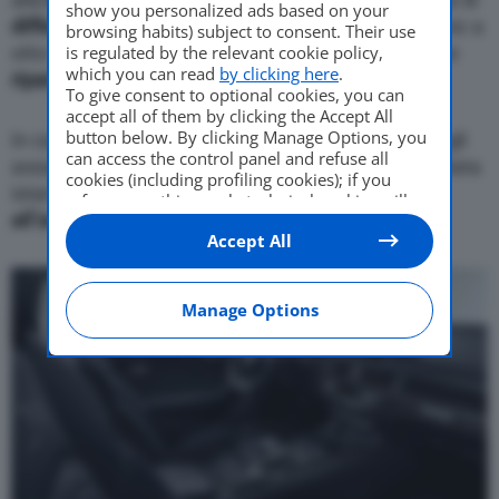
show you personalized ads based on your
differenziale centrale meccanico
e cambio tiptronic a
browsing habits) subject to consent. Their use
is regulated by the relevant cookie policy,
otto rapporti. In condizioni normale, la coppia viene
which you can read
by clicking here
.
ripartita sugli assali s
econdo il rapporto
40:60
.
To give consent to optional cookies, you can
accept all of them by clicking the Accept All
button below. By clicking Manage Options, you
In caso di slittamento in corrispondenza di uno degli
can access the control panel and refuse all
assali, la maggior parte della spinta viene convogliata
cookies (including profiling cookies); if you
istantaneamente all’altro asse.
Sino al 70%
refuse everything, only technical cookies will
all’avantreno e sino all’85% al retrotreno
.
be used by default. Here is the list of
providers
.
Accept All
Cookie consent will be stored and applied also
to the other websites of Editoriale Nazionale
and their subdomains. By expressing your
choice on this site, you will therefore not be
Manage Options
asked again on other Editoriale Nazionale
websites that use the same consent
management platform (CMP). You can still
modify or withdraw your choice at any time
through the “Privacy Settings” section.