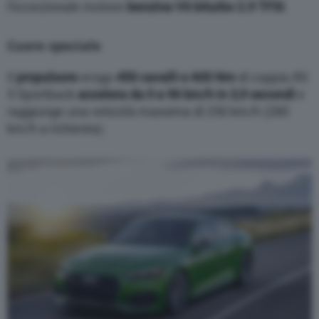
l’eccezionale motore
benzina
V6 biturbo 2.9 TFSI
.
Cuore speciale
Il
propulsore
eroga
450 cavalli e 600 Nm
di coppia.RS
5 Sportback
accelera da 0 a 96 km/h in 3,9 secondi
e
raggiunge una velocità massima di 250 km/h (280
km/h a richiesta).