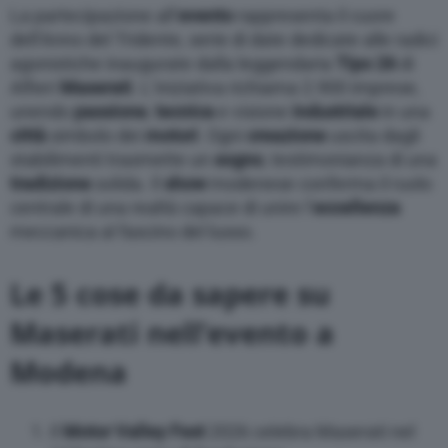
La partecipazione all’
evento
rappresenta il cuore
dell’Anno del Tridente, serie di date dedicate alle radici
agonistiche inaugurate dalla leggendaria
Tipo 26
di
Alfieri
Maserati
. L’iniziativa richiama 2.900 imprese,
unendo
passione
,
tecnica
e visione
industriale
in una
città
simbolo dei
motori
. Ogni
creazione
uscita dagli
stabilimenti trasmette un
sogno
, testimonianza di una
tradizione
solida. Il
show
modenese conferma il ruolo
centrale di una realtà capace di unire l’
eccellenza
meccanica al fascino del lusso.
Le 5 cose da sapere su
Maserati nell’evento a
Modena
Il
Motor Valley Fest
2026 celebra Maserati nel