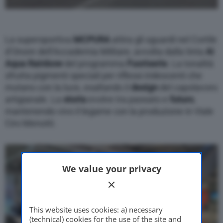
La supersportiva
MCPURA
attira gli sguardi nel Cortile
d’Onore dell’Accademia Militare, avvolta dalla tinta
Ai
Aqua Rainbow
del programma
Fuoriserie
. La tonalità
sfrutta pigmenti speciali per riflessi iridescenti che
mutano con la luce, esaltando il
design
del capolavoro
artigianale. La
storia
evolve tra passato e
futuro
,
mantenendo vivo il legame con la produzione in Viale
Ciro Menotti.
We value your privacy
This website uses cookies: a) necessary
(technical) cookies for the use of the site and