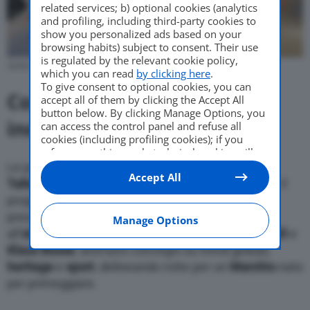
related services; b) optional cookies (analytics
and profiling, including third-party cookies to
show you personalized ads based on your
browsing habits) subject to consent. Their use
is regulated by the relevant cookie policy,
Santo Ficili e Dario Costantini presidente nazionale CNA
which you can read
by clicking here
.
To give consent to optional cookies, you can
Confronti e visione
accept all of them by clicking the Accept All
button below. By clicking Manage Options, you
industriale
can access the control panel and refuse all
cookies (including profiling cookies); if you
refuse everything, only technical cookies will
be used by default. Here is the list of
providers
.
Le porte della sede storica aprono per i “
Tridente
Accept All
Cookie consent will be stored and applied also
Talks
“, incontri nello showroom firmato Ron Arad. Il
to the other websites of Editoriale Nazionale
programma analizza l’evoluzione della Casa e
and their subdomains. By expressing your
presenta
BottegaFuoriserie
, progetto dedicato
choice on this site, you will therefore not be
Manage Options
asked again on other Editoriale Nazionale
all’
eleganza
. Manager e creativi, inclusi
Santo Ficili
e
websites that use the same consent
Klaus Busse
, animano convegni su trend globali,
management platform (CMP). You can still
heritage
e
sport
, delineando rotte per un
Marchio
nato
modify or withdraw your choice at any time
per primeggiare.
through the “Privacy Settings” section.