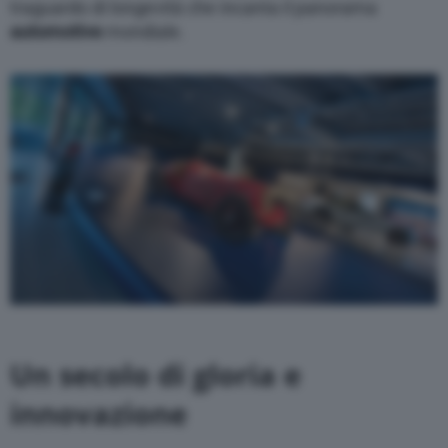
traguardo di longevità che incanta il panorama
automotive
mondiale.
Un secolo di gloria e
innovazione