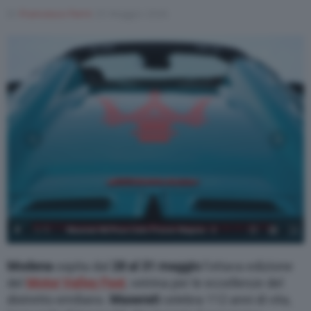
Di
Francesco Forni
25 Maggio 2026
1
/
5
Maserati MCPura Cielo Frozen Magma - 2
Modena
ospita dal
28 al 31 maggio
l’ottava edizione
del
Motor Valley Fest
, vetrina per le eccellenze del
distretto emiliano.
Maserati
celebra 112 anni di vita,