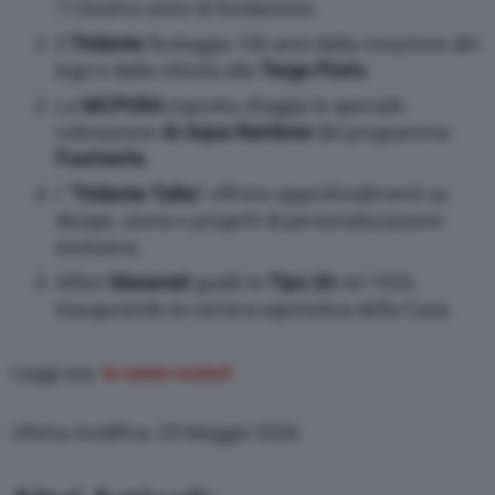
112esimo anno di fondazione.
Il
Tridente
festeggia 100 anni dalla creazione del
logo e dalla vittoria alla
Targa Florio
.
La
MCPURA
esposta sfoggia la speciale
colorazione
Ai Aqua Rainbow
del programma
Fuoriserie
.
I “
Tridente Talks
” offrono approfondimenti su
design, storia e progetti di personalizzazione
esclusiva.
Alfieri
Maserati
guidò la
Tipo 26
nel 1926,
inaugurando la carriera agonistica della Casa.
Leggi ora:
le news motori
Ultima modifica: 25 Maggio 2026