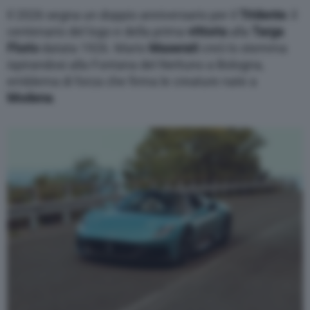
Il 2026 segna un doppio anniversario per il
Tridente
: il
centenario del logo e della prima
vittoria
alla
Targa
Florio
datata 1926. Mario
Maserati
creò lo stemma
ispirandosi alla Fontana del Nettuno a Bologna,
emblema di forza che firma le creature nate a
Modena
.