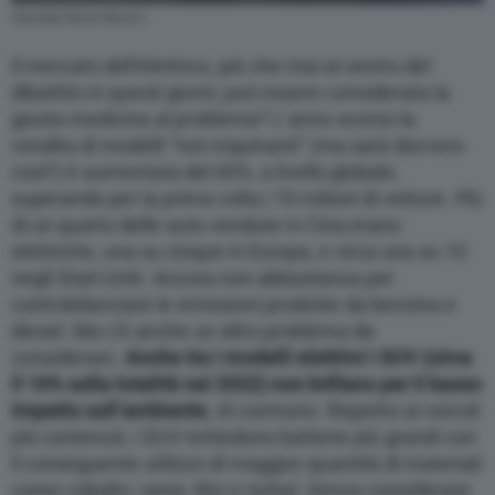
Hyundai Kona Electric
Il mercato dell’elettrico, più che mai al centro del
dibattito in questi giorni, può essere considerata la
giusta medicina al problema? L’anno scorso la
vendita di modelli “non inquinanti” (ma sarà davvero
così?) è aumentata del 60%, a livello globale,
superando per la prima volta i 10 milioni di vetture. Più
di un quarto delle auto vendute in Cina erano
elettriche, una su cinque in Europa, e circa una su 10
negli Stati Uniti. Ancora non abbastanza per
controbilanciare le emissioni prodotte da benzina e
diesel. Ma c’è anche un altro problema da
considerare.
Anche tra i modelli elettrici i SUV (circa
il 16% sulla totalità nel 2022) non brillano per il basso
impatto sull’ambiente.
Al contrario. Rispetto ai veicoli
più contenuti, i SUV richiedono batterie più grandi con
il conseguente utilizzo di maggior quantità di materiali
come cobalto, rame, litio e nichel. Senza considerare