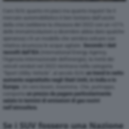
Caro SUV, quanto mi piaci ma quanto inquini! Se il
mercato automobilistico è ben lontano dall’uscire
dalla crisi (sebbene la chiusura del 2022 con un +21%
delle immatricolazioni a dicembre abbia dato qualche
speranza) c’è un modello che sembra solcare con
relativa sicurezza le acque agitate.
Secondo i dati
raccolti dall’IEA
(International Energy Agency,
l’Agenzia internazionale dell’energia), la metà dei
veicoli venduti nel 2022 rientrava nella categoria
“Sport Utility Vehicle”, al secolo SUV,
un trend in netto
aumento soprattutto negli Stati Uniti, in India e in
Europa
. Un vero boom, insomma. Che, purtroppo,
comporta
un prezzo da pagare particolarmente
salato in termini di emissioni di gas nocivi
nell’atmosfera
.
Se i SUV fossero una Nazione