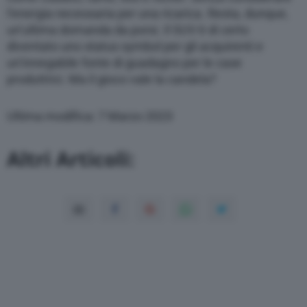
l’energia necessaria per una ricarica. Resta, dunque,
un’ultima domanda da porsi. Il SUV è di certo
diventato uno status symbol per gli acquirenti e
un’innegabile fonte di guadagno per le case
produttrici. Ma il gioco vale la candela?
Ultima modifica: 7 Marzo 2023
Altri Articoli: