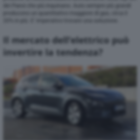
dei Paesi che più inquinano. Auto sempre più grandi
producono un quantitativo maggiore di gas, circa il
20% in più. E’ imperativo trovare una soluzione.
Il mercato dell’elettrico può
invertire la tendenza?