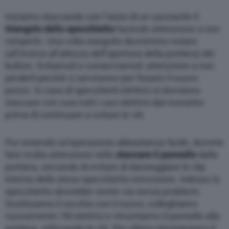
Iniziamo staccando con l’aiuto di un cacciavite il
triangolo dello specchietto
facendo attenzione a non
romperlo. Una volta eseguito dovremmo notare
(all’incirca all’altezza dell’apertura della portiera) dei
bulloni. Svitiamoli e conserviamoli: attenzione a non
perderli perché ci serviranno per fissare il nuovo
pezzo. In caso di specchietti elettrici si dovranno
staccare con cura tutti i cavi elettrici dal morsetto
prima di continuare a svitare le viti.
Pur essendo un’operazione abbastanza facile, dovrete
fare molta attenzione nello
staccare il pannello
dalla
portiera, cercando di evitare di danneggiare le clip
interne dello steso specchietto retrovisore. Adesso lo
specchietto dovrebbe venire via senza problemi.
Sostituiamo il vecchio con il nuovo, colleghiamo
nuovamente i fili elettrici e rimontiamo il pannello alla
portiera, utilizzando le viti. Per ultimo rimonteremo il