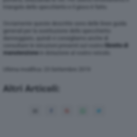
triangolo dello specchietto e il gioco è fatto.
Ovviamente queste descritte sono delle linee guida
generali per la sostituzione dello specchietto
danneggiato, quindi vi consigliamo anche di
consultare le istruzioni presenti sul vostro
libretto di
manutenzione
in dotazione al vostro veicolo.
Ultima modifica: 23 Settembre 2019
Altri Articoli: