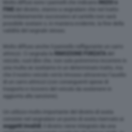
Molto diffusi sono i pannelli che indicano
INIZIO o
FINE
del divieto, stanno a segnalare che nel tratto
immediatamente successivo al cartello non sarà
possibile sostare o, in maniera evidente, la fine della
validità del segnale stesso.
Molto diffuso anche il pannello raffigurante un carro
attrezzi. Ci segnala la
RIMOZIONE FORZATA
del
veicolo, vuol dire che, non solo potremmo incorrere in
una multa se sostiamo in un determinato tratto, ma
che il nostro veicolo verrà rimosso attraverso l’ausilio
di un carro attrezzi (con conseguenti spese di
trasporto e ricovero del veicolo da sostenere in
aggiunta alla sanzione).
Un utilizzo molto importante del divieto di sosta
consiste nel segnalare un punto di sosta riservato ai
soggetti invalidi
;
il divieto viene
integrato da una