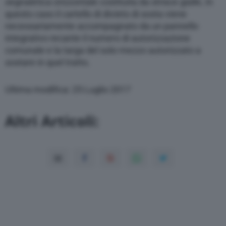
segnaletica orizzontale costituita da strisce gialle, In
questo caso il cartello di divieto di sosta viene
necessariamente accompagnato da un pannello
integrativo recante il numero di autorizzazione
comunale e la targa del solo mezzo autorizzato a
sostare in quel tratto.
Ultima modifica: 25 Luglio 2017
Altri Articoli: