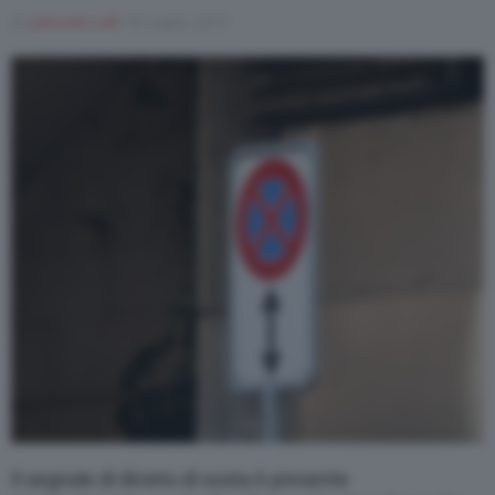
Di
joincom.coll
18 Luglio 2017
Varie
Il segnale di divieto di sosta è presente