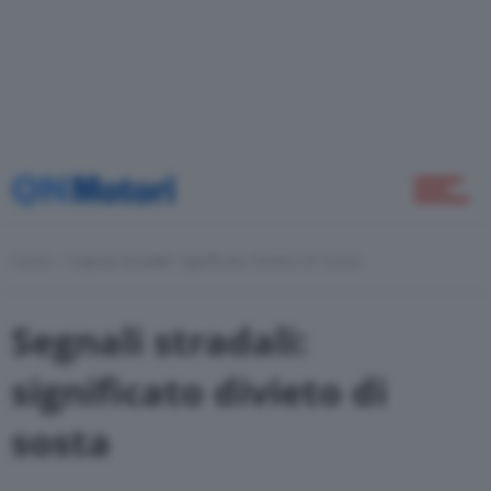
Novità
Green
Home
Segnali Stradali: Significato Divieto Di Sosta
Self Drive
Segnali stradali:
Come Fare
significato divieto di
sosta
Motor Valley Fest