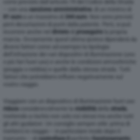
come previsto dall’articolo 79 del Codice della Strada
– con una
sanzione amministrativa
: di un minimo di
81 euro
a un massimo di
344 euro
. Non sono previsti
però decurtazioni di punti dalla patente. Però, si può
incorrere anche nel
divieto
di
proseguire
la propria
marcia. Ovviamente quest’ultima ipotesi dipenderà da
diversi fattori come ad esempio la tipologia
dell’infrazione dei vari dispositivi di illuminazione (uno
o più fari fuori uso) e anche le condizioni atmosferiche
(pioggia o nebbia) e quelle dalla stessa strada. Tutti
fattori che potrebbero influire negativamente sul
vostro viaggio.
Viaggiare con un dispositivo di illuminazione fuori uso
riduce
considerevolmente la
visibilità
della
strada
,
mettendo a rischio non solo noi stessi ma anche tutti
gli altri guidatori. Un consiglio sempre utile: prima di
metterci in viaggio – in particolare modo dopo il
tramonto – di
controllare il
perfetto
funzionamento