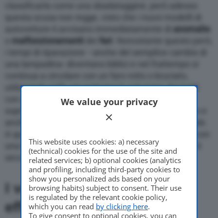
classificarla come una sbadataggine, però adesso
questa scusa non regge, visto che i nuovi modelli di
autovetture ti avvisano immediatamente di
anomalie
o
malfunzionamenti
dei
fari
. Nonostante questo però,
i tempi di riparazione –anche del semplice cambio di
una lampadina- diventano biblici e nel frattempo si
continua a circolare con un faro rotto o bruciato,
utilizzando nelle ore notturne la soluzione dei tratti
con gli abbaglianti. Una mossa poco gradita
We value your privacy
soprattutto agli altri automobilisti che vi precedono e
anche molto pericolosa in fatto di sicurezza stradale.
A questo punto circolare con un faro rotto oppure con
This website uses cookies: a) necessary
una lampadina bruciata è consentito? La risposta è
(technical) cookies for the use of the site and
secca: No.
related services; b) optional cookies (analytics
and profiling, including third-party cookies to
show you personalized ads based on your
I veicoli devono essere
browsing habits) subject to consent. Their use
is regulated by the relevant cookie policy,
efficienti
which you can read
by clicking here
.
To give consent to optional cookies, you can