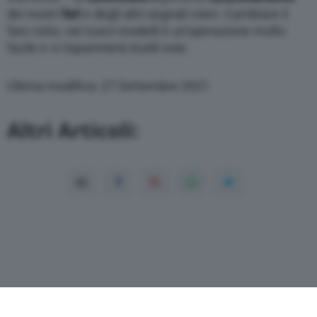
dei nostri
fari
e degli altri segnali visivi. Cambiare il
faro rotto, nei nuovi modelli è un’operazione molto
facile e vi risparmierà inutili noie.
Ultima modifica: 27 Settembre 2021
Altri Articoli: