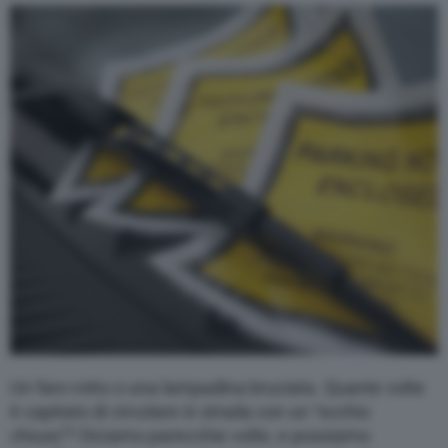
Varie
Un faro rotto o una lampadina bruciata. Quante volte
è capitato di circolare in strada con un “occhio
chiuso”? Diciamo parecchie volte, e possiamo