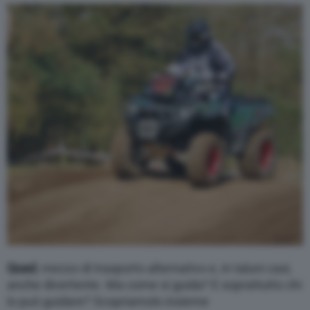
Varie
Quad
, mezzo di trasporto alternativo e, in taluni casi,
anche divertente. Ma come si guida? E soprattutto chi
lo può guidare? Scopriamolo insieme