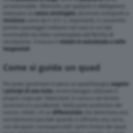
un’automobile. Oltretutto, per guidarlo è obbligatorio
indossare un
casco omologato
, doveroso sottoporlo a
revisione
come da C.d.S. e, importante, è consentito
portare passeggeri soltanto nel caso in cui tale
eventualità sia stata contemplata dal libretto di
circolazione. Il mezzo è
vietato in autostrada e nelle
tangenziali
.
Come si guida un quad
Per poter governare in pieno un quad bisogna
seguire
i principi di una moto
, ovvero bisogna utilizzare il
proprio corpo per ‘bilanciarsi’ in curva o nei terreni
scoscesi e/o accidentati. Nella parte posteriore del
mezzo, infatti, c’è un
differenziale
che determina uno
scivolamento parziale quando si affronta una curva …
con derapate consequenziali! I primi motori dei quad