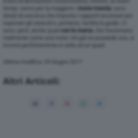
erano di derivazione motociclistica, mentre, ai nostri
tempi, vanno per la maggiore i
mono-marcia
: sono
dotati di una leva che imposta i rapporti necessari per
superare gli ostacoli e, pertanto, facilita la guida. Ci
sono, però, anche quad
con le marce
, che funzionano
realmente come una moto: chi già ne possiede una, si
troverà perfettamente in sella ad un quad.
Ultima modifica: 29 Giugno 2017
Altri Articoli: