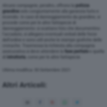
Alcune compagnie, peraltro, offrono la
polizza
grandine
solo congiuntamente alla garanzia furto e
incendio. In caso di danneggiamento da grandine, si
procede come per le altre fattispecie di
danneggiamento: si scattano foto che documentino
l’accaduto, si allegano eventuali verbali delle forze
dell’ordine e sono utili anche le stampe grafiche delle
cronache. Trasmessa la richiesta alla compagnia
assicurativa si deve attendere la
fase
peritale
e quella
di
istruttoria
, come per le altre fattispecie.
Ultima modifica: 30 Settembre 2021
Altri Articoli: