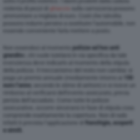
sotto il profilo estetico. I danni prodotti dalla caduta
violenta di pezzi di
ghiaccio
sulla carrozzeria possono
ammontare a migliaia di euro. Costi che talvolta
possono indurre persino a sostituire l’automobile, non
essendo conveniente farla mettere a posto.
Non essendoci al momento
polizze ad hoc anti
grandin
e, chi vuole tutelarsi in via specifica da tale
evenzienza deve indicarlo al momento della stipula
della polizza. Il meccanismo del resto non cambia: si
paga un premio annuale (mediamente intorno ai
150
euro l’anno
, secondo le stime di settore) e si riceve un
rimborso al verificarsi dell’evento assicurato, previa
perizia dell’accaduto. Come tutte le polizze
assicurative, occorre sincerarsi in fase di stipula cosa
comprende esattamente la copertura. Non di rado
infatti è prevista l’applicazione di
franchigie, scoperti
e simili.