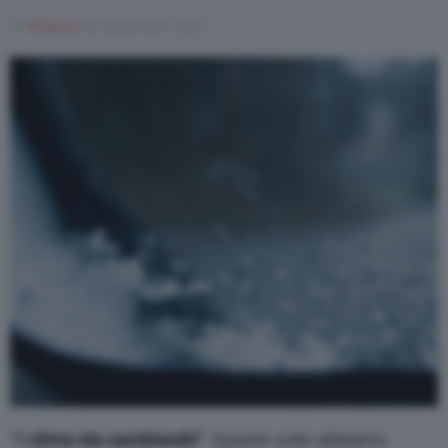
Di
Rosaria
30 Settembre 2021
Varie
“Il
clima sta cambiando”
. Quante volte abbiamo