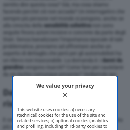
sentito dire questa cosa? Già, ma cosa stiamo
facendo perché ciò non accada? Un interrogativo che
sempre più persone nel mondo si pongono, anche se
alla crescita della
sensibilità collettiva
non sono
seguite finora azioni incisive e concrete da parte degli
Stati. Senza banalizzare l’importanza epocale di tale
problematica, proviamo ad affrontare anche un
aspetto di dettaglio che però per gli automobilisti ha
un rilievo non trascurabile. La domanda è: i
danni da
grandine
vengono risarciti? Come fare per cautelarsi
da un rischio comunque presente? Vediamolo qui.
We value your privacy
Danni da grandine: il
risarcimento
This website uses cookies: a) necessary
(technical) cookies for the use of the site and
E come ottenere l’eventuale riarcimento. La risposta
related services; b) optional cookies (analytics
and profiling, including third-party cookies to
più essenziale è: sottoscrivendo una garanzia