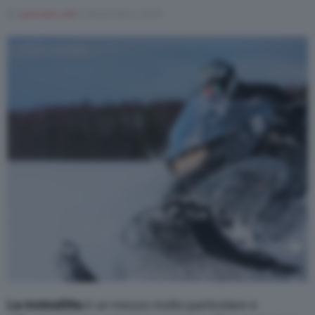
Di
joincom.coll
6 Novembre 2019
Varie
La motoslitta
è un mezzo molto particolare e