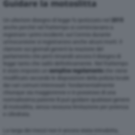
Guidare la motoslitta
Un ulteriore disegno di legge fu ipotizzato nel
2015
anche perché nel frattempo si cominciavano a
registrare i primi incidenti; sul Cermis durante
un’escursione si registrarono anche alcuni morti. Il
clamore sui giornali generò la reazione del
parlamento che però rimandò ancora il disegno di
legge tanto che saltò definitivamente. Nel frattempo
è stato imposto un
semplice regolamento
che viene
modificato secondo le disposizioni della polizia locale
dai vari comuni interessati: fondamentalmente
chiunque sia maggiorenne e in possesso di una
normalissima patente B può guidare qualsiasi genere
di motoslitta, senza nessuna limitazione per potenza
e cilindrata.
La targa dei mezzi non è ancora stata introdotta,