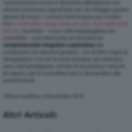
l’assicurazione invece è diventata obbligatoria con
ulteriori estensioni soprattutto per chi noleggia questo
genere di mezzi. I comuni intervengono per evitare
che
la motoslitta venga usata di notte, fuori dalle piste
battute:
la polizia – a sua volta equipaggiata con
motoslitte – può intervenire se riscontra un
comportamento irregolare o pericoloso
dei
conducenti con sanzioni pesanti… ma di fatto regna la
deregulation e se per le moto d’acqua, per esempio,
sono stati predisposti, corridoi di sicurezza e velocità
di rispetto, per le motoslitte tutto è demandato alle
autorità locali.
Ultima modifica: 6 Novembre 2019
Altri Articoli: